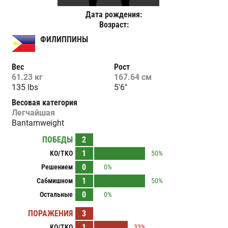
Дата рождения:
Возраст:
ФИЛИППИНЫ
Вес
Рост
61.23 кг
167.64 см
135 lbs
5'6"
Весовая категория
Легчайшая
Bantamweight
ПОБЕДЫ
2
1
KO/TKO
50%
0
Решением
0%
1
Сабмишном
50%
0
Остальные
0%
ПОРАЖЕНИЯ
3
1
KO/TKO
33%