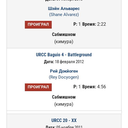
Шэйн Альварес
(Shane Alvarez)
Р:
1
Время:
2:22
ПРОИГРАЛ
Сабмишном
(кимура)
URCC Baguio 4 - Battleground
Дата:
18 февраля 2012
Рей Докйоген
(Rey Docyogen)
Р:
1
Время:
4:56
ПРОИГРАЛ
Сабмишном
(кимура)
URCC 20 - XX
Дата:
05 ноября 2011