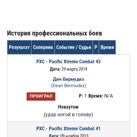
История профессиональных боев
Результат
Соперник
Событие / Судья
Р
Время
PXC - Pacific Xtreme Combat 43
Дата:
29 марта 2014
Дин Бермудез
(Dean Bermudez)
Р:
1
Время:
N/A
ПРОИГРАЛ
Нокаутом
(удар ногой в голову)
PXC - Pacific Xtreme Combat 41
Дата:
09 ноября 2013