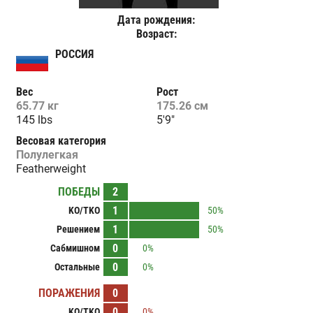
Дата рождения:
Возраст:
РОССИЯ
Вес
Рост
65.77 кг
175.26 см
145 lbs
5'9"
Весовая категория
Полулегкая
Featherweight
ПОБЕДЫ
2
1
KO/TKO
50%
1
Решением
50%
0
Сабмишном
0%
0
Остальные
0%
ПОРАЖЕНИЯ
0
0
KO/TKO
0%