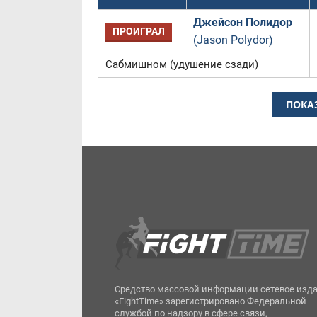
Джейсон Полидор
ПРОИГРАЛ
(Jason Polydor)
Сабмишном (удушение сзади)
ПОКА
Средство массовой информации сетевое изд
«FightTime» зарегистрировано Федеральной
службой по надзору в сфере связи,