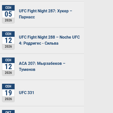
СЕН
UFC Fight Night 287: Хукер –
05
Парнасс
2026
СЕН
UFC Fight Night 288 – Noche UFC
12
4: Родригес - Сильва
2026
СЕН
ACA 207: Мырзабеков –
12
Туменов
2026
СЕН
19
UFC 331
2026
ОКТ