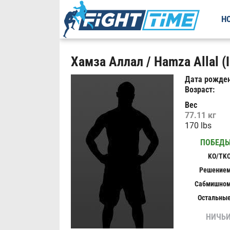
Н
Хамза Аллал / Hamza Allal (I
Дата рожден
Возраст:
Вес
77.11 кг
170 lbs
ПОБЕД
KO/TK
Решение
Сабмишно
Остальны
НИЧЬ