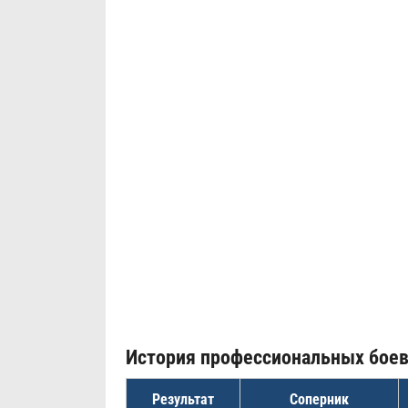
История профессиональных бое
Результат
Соперник