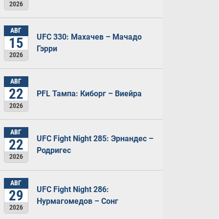
2026
АВГ
UFC 330: Махачев – Мачадо
15
Гэрри
2026
АВГ
22
PFL Тампа: Киборг – Виейра
2026
АВГ
UFC Fight Night 285: Эрнандес –
22
Родригес
2026
АВГ
UFC Fight Night 286:
29
Нурмагомедов – Сонг
2026