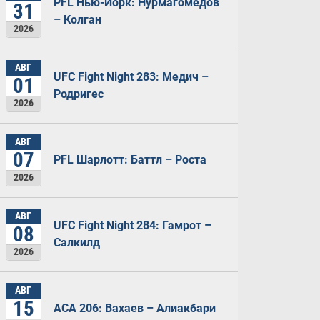
PFL Нью-Йорк: Нурмагомедов
31
– Колган
2026
АВГ
UFC Fight Night 283: Медич –
01
Родригес
2026
АВГ
07
PFL Шарлотт: Баттл – Роста
2026
АВГ
UFC Fight Night 284: Гамрот –
08
Салкилд
2026
АВГ
15
ACA 206: Вахаев – Алиакбари