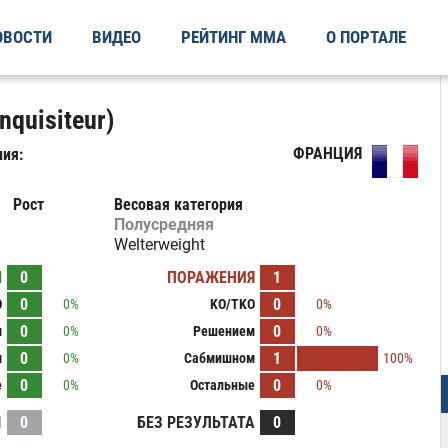
ОВОСТИ
ВИДЕО
РЕЙТИНГ ММА
О ПОРТАЛЕ
nquisiteur)
ФРАНЦИЯ
ия:
Рост
Весовая категория
Полусредняя
Welterweight
Ы
0
ПОРАЖЕНИЯ
1
0
0
O
0%
KO/TKO
0%
0
0
м
0%
Решением
0%
0
1
м
0%
Сабмишном
100%
0
0
е
0%
Остальные
0%
И
0
БЕЗ РЕЗУЛЬТАТА
0