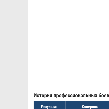
История профессиональных бое
Результат
Соперник