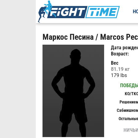
Н
Маркос Песина / Marcos Pec
Дата рожден
Возраст:
Вес
81.19 кг
179 lbs
ПОБЕД
KO/TK
Решение
Сабмишно
Остальны
НИЧЬ