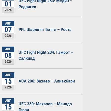
UFC Fight Night 283: Медич –
01
Родригес
2026
АВГ
07
PFL Шарлотт: Баттл – Роста
2026
АВГ
UFC Fight Night 284: Гамрот –
08
Салкилд
2026
АВГ
15
ACA 206: Вахаев – Алиакбари
2026
АВГ
UFC 330: Махачев – Мачадо
15
Гэрри