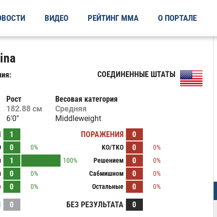
ОВОСТИ
ВИДЕО
РЕЙТИНГ ММА
О ПОРТАЛЕ
ina
СОЕДИНЕННЫЕ ШТАТЫ
ия:
Рост
Весовая категория
182.88 см
Средняя
6'0"
Middleweight
Ы
1
ПОРАЖЕНИЯ
0
0
0
O
0%
KO/TKO
0%
1
0
м
100%
Решением
0%
0
0
м
0%
Сабмишном
0%
0
0
е
0%
Остальные
0%
И
0
БЕЗ РЕЗУЛЬТАТА
0