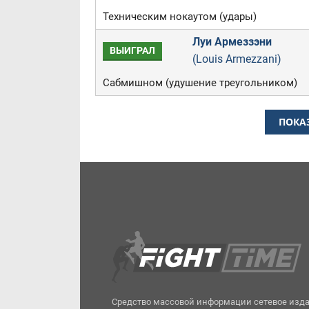
Техническим нокаутом (удары)
Луи Армеззэни
ВЫИГРАЛ
(Louis Armezzani)
Сабмишном (удушение треугольником)
ПОКА
Средство массовой информации сетевое изд