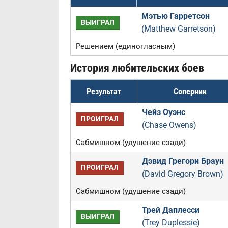
Мэтью Гарретсон
ВЫИГРАЛ
(Matthew Garretson)
Решением (единогласным)
История любительских боев
Результат
Соперник
Чейз Оуэнс
ПРОИГРАЛ
(Chase Owens)
Сабмишном (удушение сзади)
Дэвид Грегори Браун
ПРОИГРАЛ
(David Gregory Brown)
Сабмишном (удушение сзади)
Трей Даплесси
ВЫИГРАЛ
(Trey Duplessie)