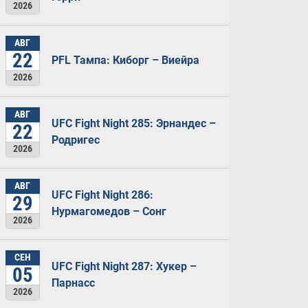
2026
АВГ
22
PFL Тампа: Киборг – Виейра
2026
АВГ
UFC Fight Night 285: Эрнандес –
22
Родригес
2026
АВГ
UFC Fight Night 286:
29
Нурмагомедов – Сонг
2026
СЕН
UFC Fight Night 287: Хукер –
05
Парнасс
2026