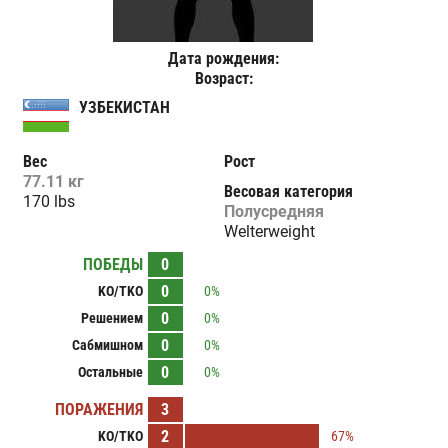
Дата рождения:
Возраст:
УЗБЕКИСТАН
Вес
Рост
77.11 кг
Весовая категория
170 lbs
Полусредняя
Welterweight
ПОБЕДЫ
0
0
KO/TKO
0%
0
Решением
0%
0
Сабмишном
0%
0
Остальные
0%
ПОРАЖЕНИЯ
3
2
KO/TKO
67%