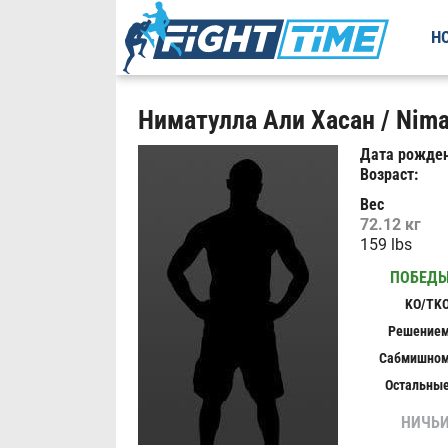
Н
Ниматулла Али Хасан / Nimat
Дата рожден
Возраст:
Вес
72.12 кг
159 lbs
ПОБЕД
KO/TK
Решение
Сабмишно
Остальны
НИЧЬ