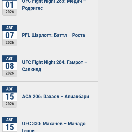
UFC Fight Night 283: Медич –
01
Родригес
2026
АВГ
07
PFL Шарлотт: Баттл – Роста
2026
АВГ
UFC Fight Night 284: Гамрот –
08
Салкилд
2026
АВГ
15
ACA 206: Вахаев – Алиакбари
2026
АВГ
UFC 330: Махачев – Мачадо
15
Гэрри