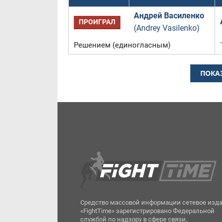
Андрей Василенко
ПРОИГРАЛ
(Andrey Vasilenko)
Решением (единогласным)
ПОКА
Средство массовой информации сетевое изд
«FightTime» зарегистрировано Федеральной
службой по надзору в сфере связи,