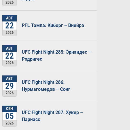
2026
АВГ
22
PFL Тампа: Киборг – Виейра
2026
АВГ
UFC Fight Night 285: Эрнандес –
22
Родригес
2026
АВГ
UFC Fight Night 286:
29
Нурмагомедов – Сонг
2026
СЕН
UFC Fight Night 287: Хукер –
05
Парнасс
2026