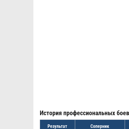
История профессиональных бое
Результат
Соперник