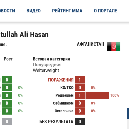
ОВОСТИ
ВИДЕО
РЕЙТИНГ ММА
О ПОРТАЛЕ
ullah Ali Hasan
АФГАНИСТАН
ия:
Рост
Весовая категория
Полусредняя
Welterweight
Ы
0
ПОРАЖЕНИЯ
1
0
0
O
0%
KO/TKO
0%
0
1
м
0%
Решением
100%
0
0
м
0%
Сабмишном
0%
0
0
е
0%
Остальные
0%
И
0
БЕЗ РЕЗУЛЬТАТА
0