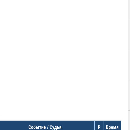
в
Событие / Судья
Р
Время