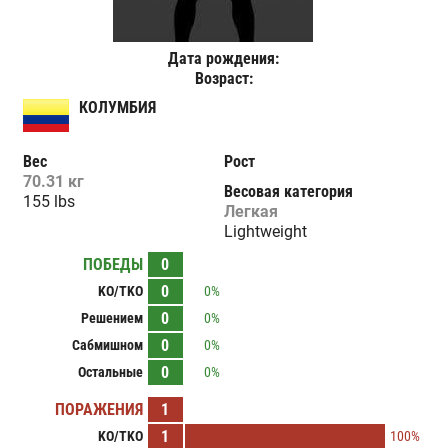
Дата рождения:
Возраст:
КОЛУМБИЯ
Вес
Рост
70.31 кг
Весовая категория
155 lbs
Легкая
Lightweight
ПОБЕДЫ
0
0
KO/TKO
0%
0
Решением
0%
0
Сабмишном
0%
0
Остальные
0%
ПОРАЖЕНИЯ
1
1
KO/TKO
100%