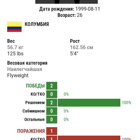
Дата рождения:
1999-08-11
Возраст:
26
КОЛУМБИЯ
Вес
Рост
56.7 кг
162.56 см
125 lbs
5'4"
Весовая категория
Наилегчайшая
Flyweight
ПОБЕДЫ
2
0
KO/TKO
0%
2
Решением
100%
0
Сабмишном
0%
0
Остальные
0%
ПОРАЖЕНИЯ
1
1
KO/TKO
100%