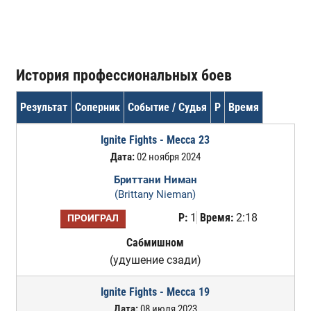
История профессиональных боев
Результат
Соперник
Событие / Судья
Р
Время
Ignite Fights - Mecca 23
Дата:
02 ноября 2024
Бриттани Ниман
(Brittany Nieman)
Р:
1
Время:
2:18
ПРОИГРАЛ
Сабмишном
(удушение сзади)
Ignite Fights - Mecca 19
Дата:
08 июля 2023