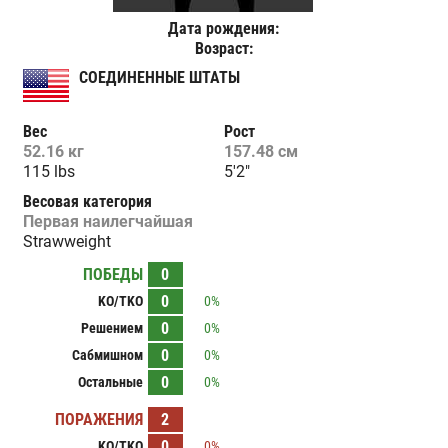
Дата рождения:
Возраст:
СОЕДИНЕННЫЕ ШТАТЫ
Вес
Рост
52.16 кг
157.48 см
115 lbs
5'2"
Весовая категория
Первая наилегчайшая
Strawweight
ПОБЕДЫ
0
0
KO/TKO
0%
0
Решением
0%
0
Сабмишном
0%
0
Остальные
0%
ПОРАЖЕНИЯ
2
0
KO/TKO
0%