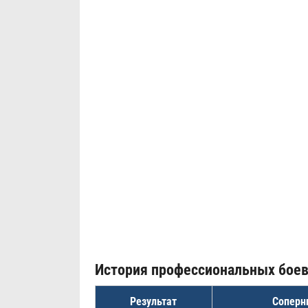
История профессиональных бое
Результат
Соперн