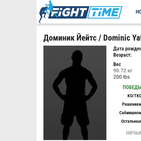
Н
Доминик Йейтс / Dominic Yat
Дата рожден
Возраст:
Вес
90.72 кг
200 lbs
ПОБЕД
KO/TK
Решение
Сабмишно
Остальны
НИЧЬ