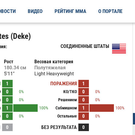
ОВОСТИ
ВИДЕО
РЕЙТИНГ ММА
О ПОРТАЛЕ
es (Deke)
СОЕДИНЕННЫЕ ШТАТЫ
ия:
Рост
Весовая категория
180.34 см
Полутяжелая
5'11"
Light Heavyweight
Ы
1
ПОРАЖЕНИЯ
1
0
0
O
0%
KO/TKO
0%
0
0
м
0%
Решением
0%
1
1
м
100%
Сабмишном
100%
0
0
е
0%
Остальные
0%
И
0
БЕЗ РЕЗУЛЬТАТА
0