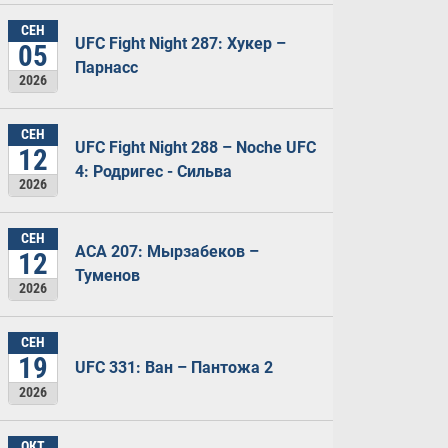
СЕН
UFC Fight Night 287: Хукер –
05
Парнасс
2026
СЕН
UFC Fight Night 288 – Noche UFC
12
4: Родригес - Сильва
2026
СЕН
ACA 207: Мырзабеков –
12
Туменов
2026
СЕН
19
UFC 331: Ван – Пантожа 2
2026
ОКТ