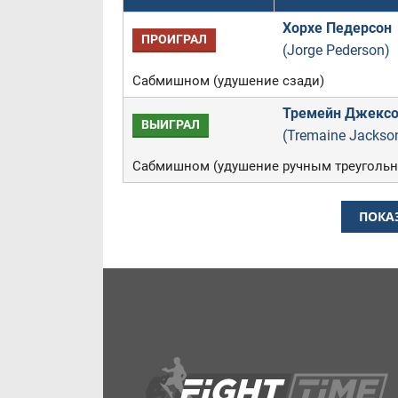
Хорхе Педерсон
ПРОИГРАЛ
(Jorge Pederson)
Сабмишном (удушение сзади)
Тремейн Джекс
ВЫИГРАЛ
(Tremaine Jackso
Сабмишном (удушение ручным треугольн
ПОКА