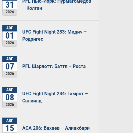
PFL Нью-Йорк: Нурмагомедов
31
– Колган
2026
АВГ
UFC Fight Night 283: Медич –
01
Родригес
2026
АВГ
07
PFL Шарлотт: Баттл – Роста
2026
АВГ
UFC Fight Night 284: Гамрот –
08
Салкилд
2026
АВГ
15
ACA 206: Вахаев – Алиакбари