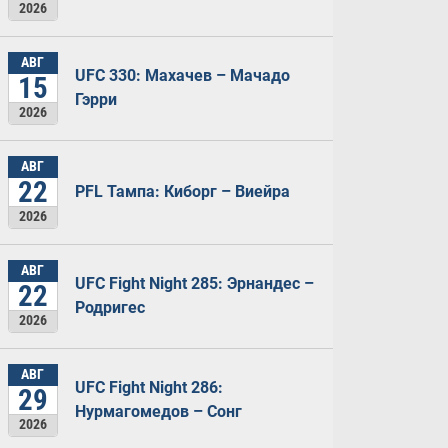
2026
АВГ
UFC 330: Махачев – Мачадо
15
Гэрри
2026
АВГ
22
PFL Тампа: Киборг – Виейра
2026
АВГ
UFC Fight Night 285: Эрнандес –
22
Родригес
2026
АВГ
UFC Fight Night 286:
29
Нурмагомедов – Сонг
2026