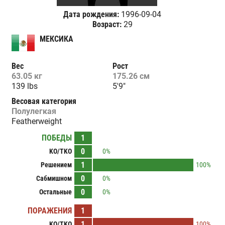
Дата рождения:
1996-09-04
Возраст:
29
МЕКСИКА
Вес
Рост
63.05 кг
175.26 см
139 lbs
5'9"
Весовая категория
Полулегкая
Featherweight
ПОБЕДЫ
1
0
KO/TKO
0%
1
Решением
100%
0
Сабмишном
0%
0
Остальные
0%
ПОРАЖЕНИЯ
1
1
KO/TKO
100%