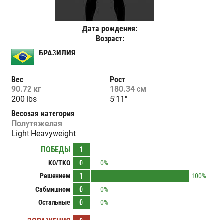
Дата рождения:
Возраст:
БРАЗИЛИЯ
Вес
Рост
90.72 кг
180.34 см
200 lbs
5'11"
Весовая категория
Полутяжелая
Light Heavyweight
ПОБЕДЫ
1
0
KO/TKO
0%
1
Решением
100%
0
Сабмишном
0%
0
Остальные
0%