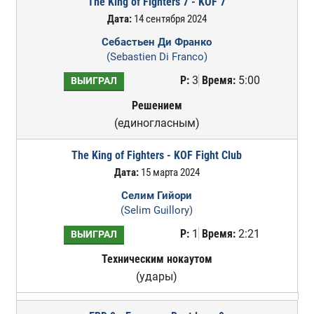
The King of Fighters 7 - KOF 7
Дата:
14 сентября 2024
Себастьен Ди Франко
(Sebastien Di Franco)
Р:
3
Время:
5:00
ВЫИГРАЛ
Решением
(единогласным)
The King of Fighters - KOF Fight Club
Дата:
15 марта 2024
Селим Гийори
(Selim Guillory)
Р:
1
Время:
2:21
ВЫИГРАЛ
Техническим нокаутом
(удары)