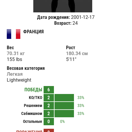
Дата рождения:
2001-12-17
Возраст:
24
ФРАНЦИЯ
Вес
Рост
70.31 кг
180.34 см
155 lbs
5'11"
Весовая категория
Легкая
Lightweight
ПОБЕДЫ
6
2
KO/TKO
33%
2
Решением
33%
2
Сабмишном
33%
0
Остальные
0%