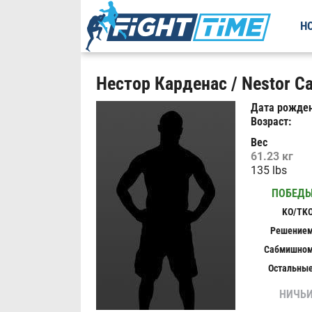
Н
Нестор Карденас / Nestor Ca
Дата рожден
Возраст:
Вес
61.23 кг
135 lbs
ПОБЕД
KO/TK
Решение
Сабмишно
Остальны
НИЧЬ