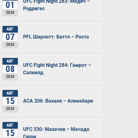
UFC Fight Night 283: Медич –
01
Родригес
2026
АВГ
07
PFL Шарлотт: Баттл – Роста
2026
АВГ
UFC Fight Night 284: Гамрот –
08
Салкилд
2026
АВГ
15
ACA 206: Вахаев – Алиакбари
2026
АВГ
UFC 330: Махачев – Мачадо
15
Гэрри