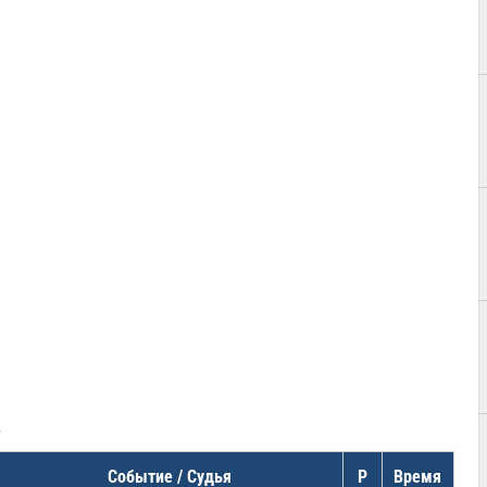
в
Событие / Судья
Р
Время