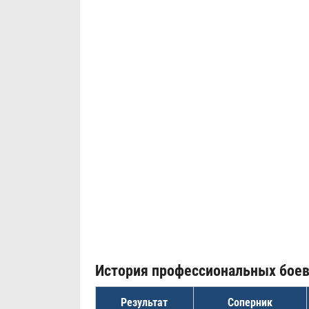
История профессиональных бое
Результат
Соперник