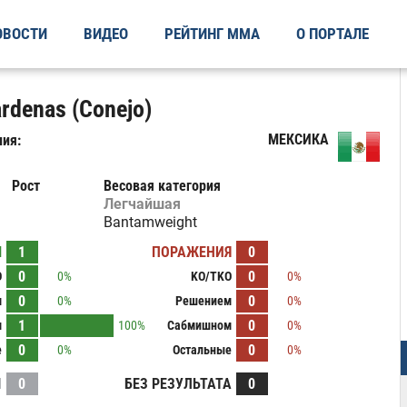
ОВОСТИ
ВИДЕО
РЕЙТИНГ ММА
О ПОРТАЛЕ
rdenas (Conejo)
МЕКСИКА
ия:
Рост
Весовая категория
Легчайшая
Bantamweight
Ы
1
ПОРАЖЕНИЯ
0
0
0
O
0%
KO/TKO
0%
0
0
м
0%
Решением
0%
1
0
м
100%
Сабмишном
0%
0
0
е
0%
Остальные
0%
И
0
БЕЗ РЕЗУЛЬТАТА
0