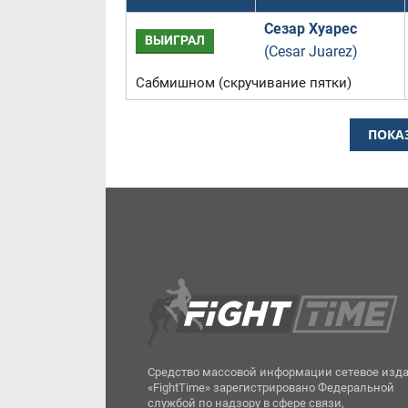
Сезар Хуарес
ВЫИГРАЛ
(Cesar Juarez)
Сабмишном (скручивание пятки)
ПОКА
Средство массовой информации сетевое изд
«FightTime» зарегистрировано Федеральной
службой по надзору в сфере связи,