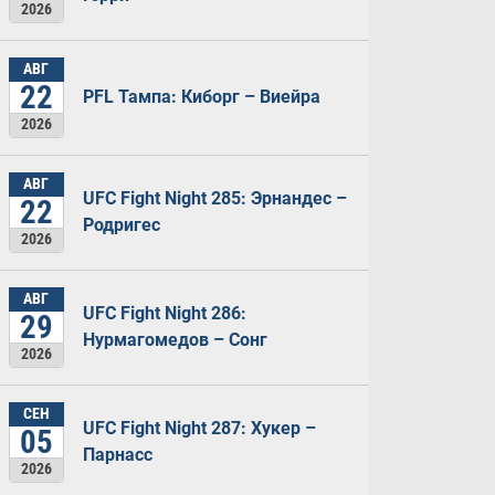
2026
АВГ
22
PFL Тампа: Киборг – Виейра
2026
АВГ
UFC Fight Night 285: Эрнандес –
22
Родригес
2026
АВГ
UFC Fight Night 286:
29
Нурмагомедов – Сонг
2026
СЕН
UFC Fight Night 287: Хукер –
05
Парнасс
2026