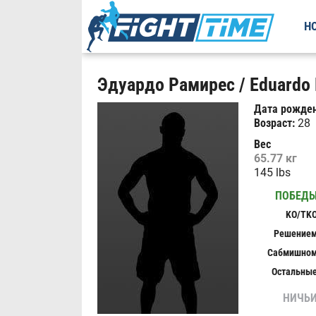
Н
Эдуардо Рамирес / Eduardo 
Дата рожден
Возраст:
28
Вес
65.77 кг
145 lbs
ПОБЕД
KO/TK
Решение
Сабмишно
Остальны
НИЧЬ