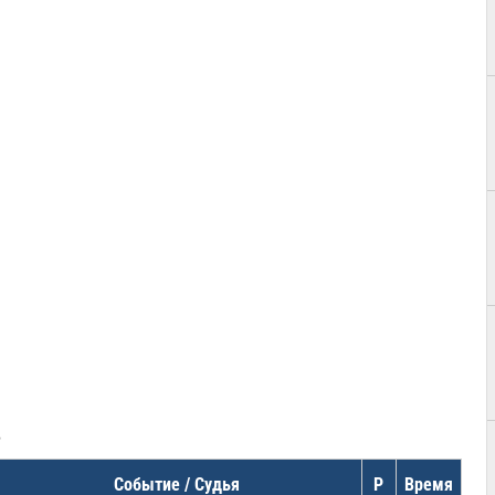
в
Событие / Судья
Р
Время