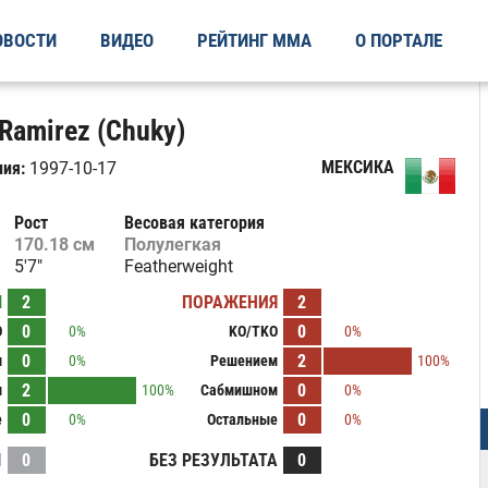
ОВОСТИ
ВИДЕО
РЕЙТИНГ ММА
О ПОРТАЛЕ
Ramirez (Chuky)
МЕКСИКА
ия:
1997-10-17
Рост
Весовая категория
170.18 см
Полулегкая
5'7"
Featherweight
Ы
2
ПОРАЖЕНИЯ
2
0
0
O
0%
KO/TKO
0%
0
2
м
0%
Решением
100%
2
0
м
100%
Сабмишном
0%
0
0
е
0%
Остальные
0%
И
0
БЕЗ РЕЗУЛЬТАТА
0