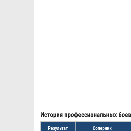
История профессиональных бое
Результат
Соперник