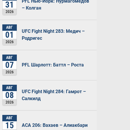
PFL Нью-Йорк: Нурмагомедов
31
– Колган
2026
АВГ
UFC Fight Night 283: Медич –
01
Родригес
2026
АВГ
07
PFL Шарлотт: Баттл – Роста
2026
АВГ
UFC Fight Night 284: Гамрот –
08
Салкилд
2026
АВГ
15
ACA 206: Вахаев – Алиакбари