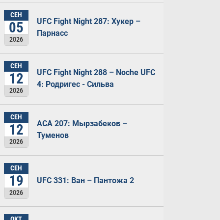
СЕН
UFC Fight Night 287: Хукер –
05
Парнасс
2026
СЕН
UFC Fight Night 288 – Noche UFC
12
4: Родригес - Сильва
2026
СЕН
ACA 207: Мырзабеков –
12
Туменов
2026
СЕН
19
UFC 331: Ван – Пантожа 2
2026
ОКТ