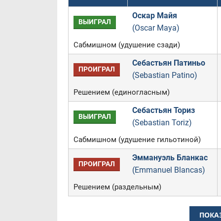
Оскар Майя
ВЫИГРАЛ
(Oscar Maya)
Сабмишном (удушение сзади)
Себастьян Патиньо
ПРОИГРАЛ
(Sebastian Patino)
Решением (единогласным)
Себастьян Ториз
ВЫИГРАЛ
(Sebastian Toriz)
Сабмишном (удушение гильотиной)
Эммануэль Бланкас
ПРОИГРАЛ
(Emmanuel Blancas)
Решением (раздельным)
ПОКА