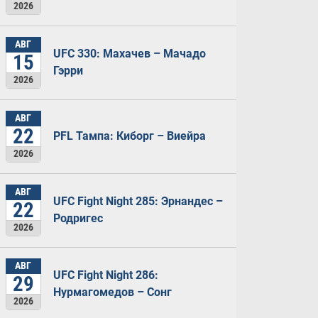
2026
АВГ
UFC 330: Махачев – Мачадо
15
Гэрри
2026
АВГ
22
PFL Тампа: Киборг – Виейра
2026
АВГ
UFC Fight Night 285: Эрнандес –
22
Родригес
2026
АВГ
UFC Fight Night 286:
29
Нурмагомедов – Сонг
2026