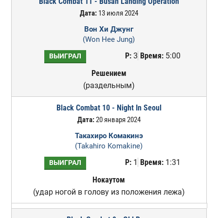
Black Combat 11 - Busan Landing Operation
Дата:
13 июля 2024
Вон Хи Джунг
(Won Hee Jung)
Р:
3
Время:
5:00
ВЫИГРАЛ
Решением
(раздельным)
Black Combat 10 - Night In Seoul
Дата:
20 января 2024
Такахиро Комакинэ
(Takahiro Komakine)
Р:
1
Время:
1:31
ВЫИГРАЛ
Нокаутом
(удар ногой в голову из положения лежа)