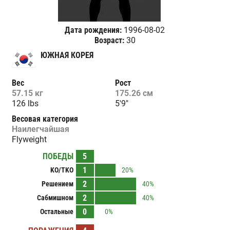
Дата рождения:
1996-08-02
Возраст:
30
ЮЖНАЯ КОРЕЯ
Вес
Рост
57.15 кг
175.26 см
126 lbs
5'9"
Весовая категория
Наилегчайшая
Flyweight
ПОБЕДЫ
5
1
KO/TKO
20%
2
Решением
40%
2
Сабмишном
40%
0
Остальные
0%