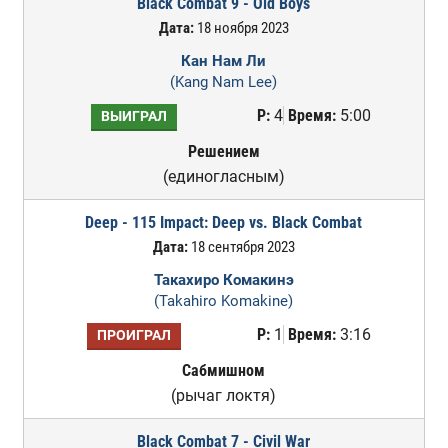
Black Combat 9 - Old Boys
Дата:
18 ноября 2023
Кан Нам Ли
(Kang Nam Lee)
Р:
4
Время:
5:00
ВЫИГРАЛ
Решением
(единогласным)
Deep - 115 Impact: Deep vs. Black Combat
Дата:
18 сентября 2023
Такахиро Комакинэ
(Takahiro Komakine)
Р:
1
Время:
3:16
ПРОИГРАЛ
Сабмишном
(рычаг локтя)
Black Combat 7 - Civil War