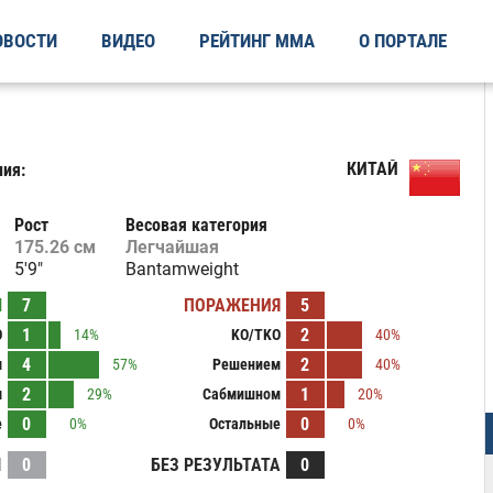
ОВОСТИ
ВИДЕО
РЕЙТИНГ ММА
О ПОРТАЛЕ
КИТАЙ
ия:
Рост
Весовая категория
175.26 см
Легчайшая
5'9"
Bantamweight
Ы
7
ПОРАЖЕНИЯ
5
1
2
O
14%
KO/TKO
40%
4
2
м
57%
Решением
40%
2
1
м
29%
Сабмишном
20%
0
0
е
0%
Остальные
0%
И
0
БЕЗ РЕЗУЛЬТАТА
0