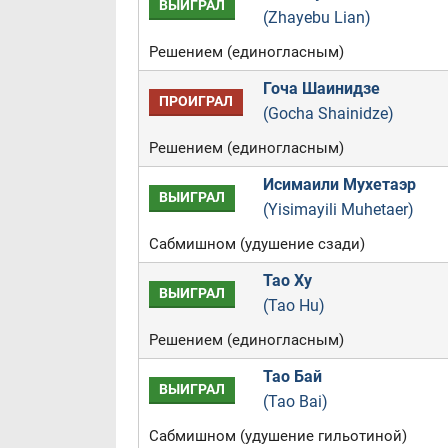
ВЫИГРАЛ
(Zhayebu Lian)
Решением (единогласным)
Гоча Шаинидзе
ПРОИГРАЛ
(Gocha Shainidze)
Решением (единогласным)
Исимаили Мухетаэр
ВЫИГРАЛ
(Yisimayili Muhetaer)
Сабмишном (удушение сзади)
Тао Ху
ВЫИГРАЛ
(Tao Hu)
Решением (единогласным)
Тао Бай
ВЫИГРАЛ
(Tao Bai)
Сабмишном (удушение гильотиной)