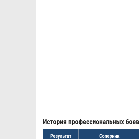
История профессиональных бое
Результат
Соперник