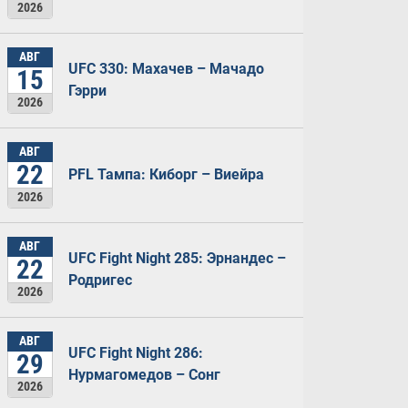
2026
АВГ
UFC 330: Махачев – Мачадо
15
Гэрри
2026
АВГ
22
PFL Тампа: Киборг – Виейра
2026
АВГ
UFC Fight Night 285: Эрнандес –
22
Родригес
2026
АВГ
UFC Fight Night 286:
29
Нурмагомедов – Сонг
2026