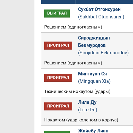
Сухбат Отгонсурен
ВЫИГРАЛ
(Sukhbat Otgonsuren)
Решением (единогласным)
Сироджиддин
Бекмуродов
ПРОИГРАЛ
(Sirojiddin Bekmurodov)
Решением (единогласным)
Мингкуан Ся
ПРОИГРАЛ
(Mingquan Xia)
Техническим нокаутом (удары)
Лиле Ду
ПРОИГРАЛ
(LiLe Du)
Нокаутом (удар коленом в корпус)
Жайебу Лиан