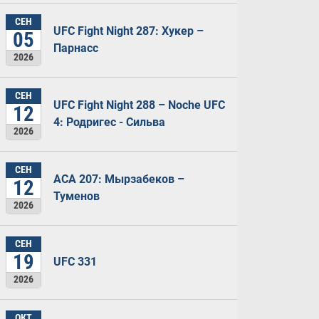
СЕН
UFC Fight Night 287: Хукер –
05
Парнасс
2026
СЕН
UFC Fight Night 288 – Noche UFC
12
4: Родригес - Сильва
2026
СЕН
ACA 207: Мырзабеков –
12
Туменов
2026
СЕН
19
UFC 331
2026
ОКТ