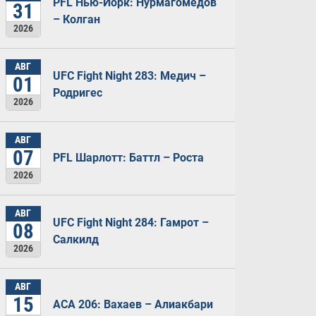
PFL Нью-Йорк: Нурмагомедов
31
– Колган
2026
АВГ
UFC Fight Night 283: Медич –
01
Родригес
2026
АВГ
07
PFL Шарлотт: Баттл – Роста
2026
АВГ
UFC Fight Night 284: Гамрот –
08
Салкилд
2026
АВГ
15
ACA 206: Вахаев – Алиакбари