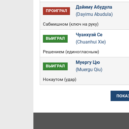
Дайиму Абудула
ПРОИГРАЛ
(Dayimu Abudula)
Сабмишном (ключ на руку)
Чуанхуэй Се
ВЫИГРАЛ
(Chuanhui Xie)
Решением (единогласным)
Муергу Цю
ВЫИГРАЛ
(Muergu Qiu)
Нокаутом (удар)
ПОКА