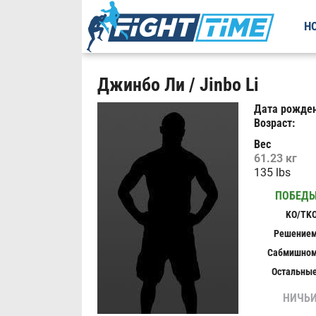
Н
Джинбо Ли / Jinbo Li
Дата рожден
Возраст:
Вес
61.23 кг
135 lbs
ПОБЕД
KO/TK
Решение
Сабмишно
Остальны
НИЧЬ