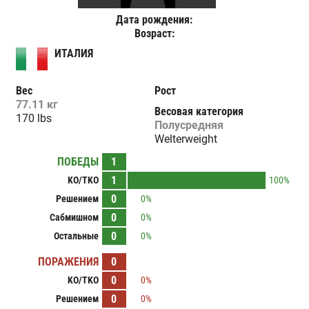
Дата рождения:
Возраст:
ИТАЛИЯ
Вес
Рост
77.11 кг
Весовая категория
170 lbs
Полусредняя
Welterweight
ПОБЕДЫ
1
1
KO/TKO
100%
0
Решением
0%
0
Сабмишном
0%
0
Остальные
0%
ПОРАЖЕНИЯ
0
0
KO/TKO
0%
0
Решением
0%