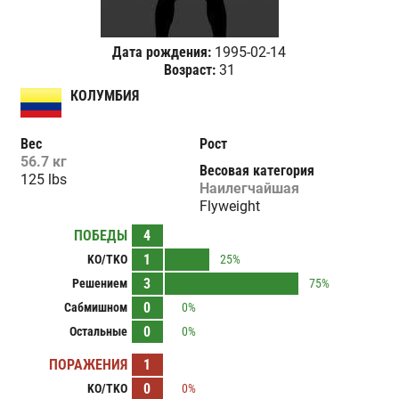
Дата рождения:
1995-02-14
Возраст:
31
КОЛУМБИЯ
Вес
Рост
56.7 кг
Весовая категория
125 lbs
Наилегчайшая
Flyweight
ПОБЕДЫ
4
1
KO/TKO
25%
3
Решением
75%
0
Сабмишном
0%
0
Остальные
0%
ПОРАЖЕНИЯ
1
0
KO/TKO
0%