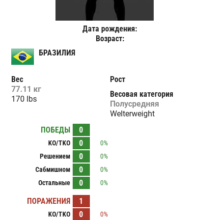
Дата рождения:
Возраст:
БРАЗИЛИЯ
Вес
Рост
77.11 кг
Весовая категория
170 lbs
Полусредняя
Welterweight
ПОБЕДЫ
0
0
KO/TKO
0%
0
Решением
0%
0
Сабмишном
0%
0
Остальные
0%
ПОРАЖЕНИЯ
1
0
KO/TKO
0%