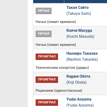
Такая Сэйто
НИЧЬЯ
(Takuya Saito)
Ничья (лимит времени)
Коичи Масуда
НИЧЬЯ
(Koichi Masuda)
Ничья (лимит времени)
Наохиро Такаока
ПРОИГРАЛ
(Naohiro Takaoka)
Техническим нокаутом (удары)
Коджи Обэта
ПРОИГРАЛ
(Koji Obata)
Решением (единогласным)
Yudai Aoyama
ПРОИГРАЛ
(Yudai Aoyama)