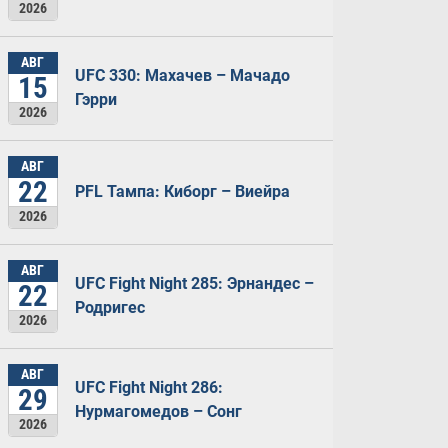
2026
АВГ
UFC 330: Махачев – Мачадо
15
Гэрри
2026
АВГ
22
PFL Тампа: Киборг – Виейра
2026
АВГ
UFC Fight Night 285: Эрнандес –
22
Родригес
2026
АВГ
UFC Fight Night 286:
29
Нурмагомедов – Сонг
2026