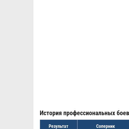
История профессиональных бое
Результат
Соперник