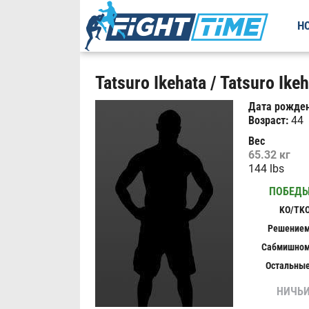
Н
Tatsuro Ikehata / Tatsuro Ikeh
Дата рожден
Возраст:
44
Вес
65.32 кг
144 lbs
ПОБЕД
KO/TK
Решение
Сабмишно
Остальны
НИЧЬ