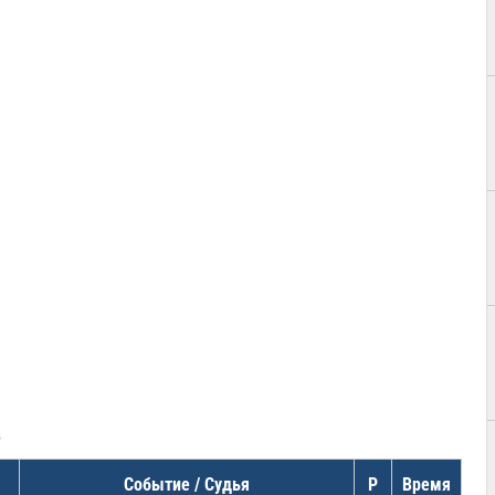
в
Событие / Судья
Р
Время