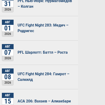
PFL Нью-Йорк: Нурмагомедов
31
– Колган
2026
АВГ
UFC Fight Night 283: Медич –
01
Родригес
2026
АВГ
07
PFL Шарлотт: Баттл – Роста
2026
АВГ
UFC Fight Night 284: Гамрот –
08
Салкилд
2026
АВГ
15
ACA 206: Вахаев – Алиакбари