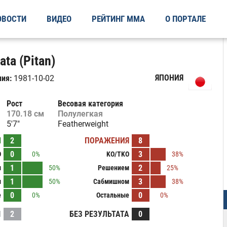
ОВОСТИ
ВИДЕО
РЕЙТИНГ ММА
О ПОРТАЛЕ
ata (Pitan)
ЯПОНИЯ
ия:
1981-10-02
Рост
Весовая категория
170.18 см
Полулегкая
5'7"
Featherweight
Ы
2
ПОРАЖЕНИЯ
8
0
3
O
0%
KO/TKO
38%
1
2
м
50%
Решением
25%
1
3
м
50%
Сабмишном
38%
0
0
е
0%
Остальные
0%
И
2
БЕЗ РЕЗУЛЬТАТА
0