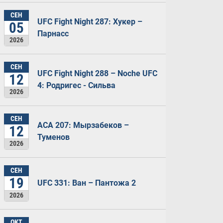
СЕН
UFC Fight Night 287: Хукер –
05
Парнасс
2026
СЕН
UFC Fight Night 288 – Noche UFC
12
4: Родригес - Сильва
2026
СЕН
ACA 207: Мырзабеков –
12
Туменов
2026
СЕН
19
UFC 331: Ван – Пантожа 2
2026
ОКТ