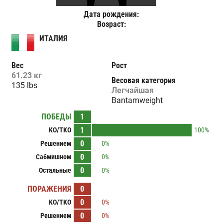
Дата рождения:
Возраст:
ИТАЛИЯ
Вес
Рост
61.23 кг
Весовая категория
135 lbs
Легчайшая
Bantamweight
ПОБЕДЫ
1
1
KO/TKO
100%
0
Решением
0%
0
Сабмишном
0%
0
Остальные
0%
ПОРАЖЕНИЯ
0
0
KO/TKO
0%
0
Решением
0%