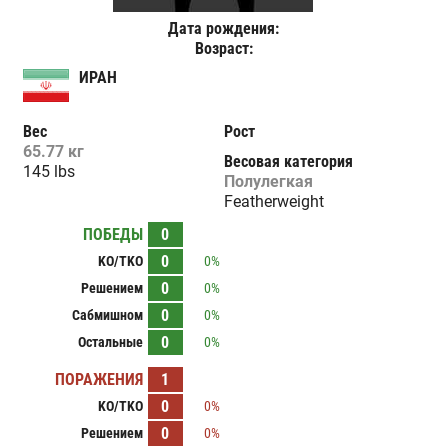
Дата рождения:
Возраст:
ИРАН
Вес
Рост
65.77 кг
Весовая категория
145 lbs
Полулегкая
Featherweight
ПОБЕДЫ
0
0
KO/TKO
0%
0
Решением
0%
0
Сабмишном
0%
0
Остальные
0%
ПОРАЖЕНИЯ
1
0
KO/TKO
0%
0
Решением
0%