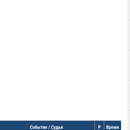
в
Событие / Судья
Р
Время