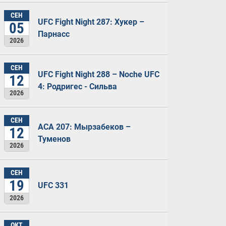
СЕН
UFC Fight Night 287: Хукер –
05
Парнасс
2026
СЕН
UFC Fight Night 288 – Noche UFC
12
4: Родригес - Сильва
2026
СЕН
ACA 207: Мырзабеков –
12
Туменов
2026
СЕН
19
UFC 331
2026
ОКТ