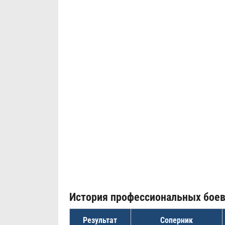
История профессиональных бое
Результат
Соперник