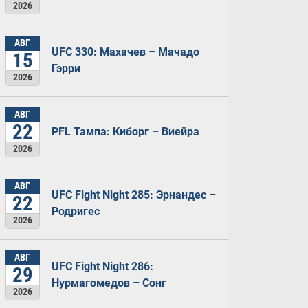
2026
АВГ
UFC 330: Махачев – Мачадо
15
Гэрри
2026
АВГ
22
PFL Тампа: Киборг – Виейра
2026
АВГ
UFC Fight Night 285: Эрнандес –
22
Родригес
2026
АВГ
UFC Fight Night 286:
29
Нурмагомедов – Сонг
2026