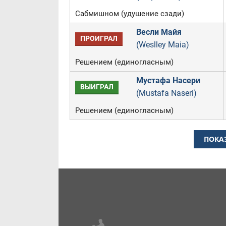
Сабмишном (удушение сзади)
Весли Майя
ПРОИГРАЛ
(Weslley Maia)
Решением (единогласным)
Мустафа Насери
ВЫИГРАЛ
(Mustafa Naseri)
Решением (единогласным)
ПОКА