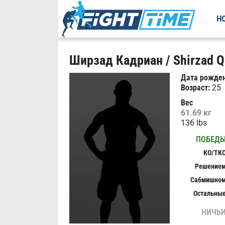
Н
Ширзад Кадриан / Shirzad Qa
Дата рожден
Возраст:
25
Вес
61.69 кг
136 lbs
ПОБЕД
KO/TK
Решение
Сабмишно
Остальны
НИЧЬ