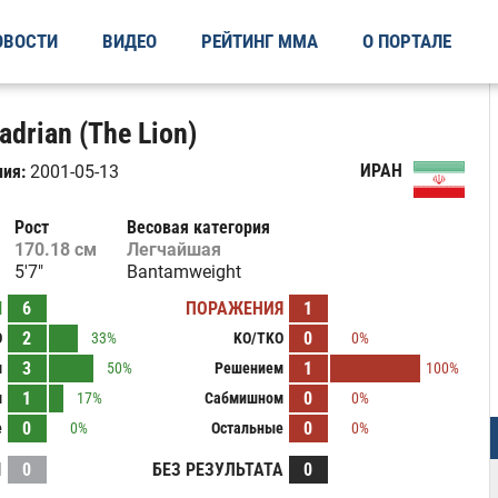
ОВОСТИ
ВИДЕО
РЕЙТИНГ ММА
О ПОРТАЛЕ
drian (The Lion)
ИРАН
ия:
2001-05-13
Рост
Весовая категория
170.18 см
Легчайшая
5'7"
Bantamweight
Ы
6
ПОРАЖЕНИЯ
1
2
0
O
33%
KO/TKO
0%
3
1
м
50%
Решением
100%
1
0
м
17%
Сабмишном
0%
0
0
е
0%
Остальные
0%
И
0
БЕЗ РЕЗУЛЬТАТА
0