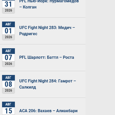
PFL Нью-Йорк: Нурмагомедов
31
– Колган
2026
АВГ
UFC Fight Night 283: Медич –
01
Родригес
2026
АВГ
07
PFL Шарлотт: Баттл – Роста
2026
АВГ
UFC Fight Night 284: Гамрот –
08
Салкилд
2026
АВГ
15
ACA 206: Вахаев – Алиакбари