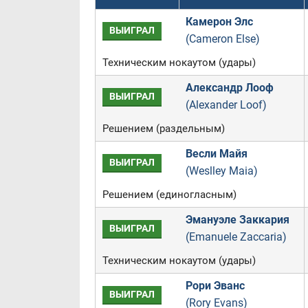
Камерон Элс
ВЫИГРАЛ
(Cameron Else)
Техническим нокаутом (удары)
Александр Лооф
ВЫИГРАЛ
(Alexander Loof)
Решением (раздельным)
Весли Майя
ВЫИГРАЛ
(Weslley Maia)
Решением (единогласным)
Эмануэле Заккария
ВЫИГРАЛ
(Emanuele Zaccaria)
Техническим нокаутом (удары)
Рори Эванс
ВЫИГРАЛ
(Rory Evans)