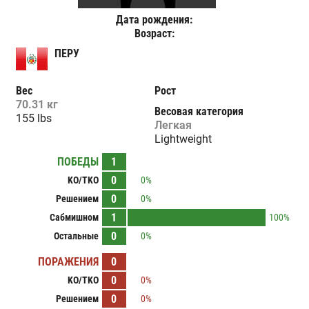
Дата рождения:
Возраст:
ПЕРУ
Вес
Рост
70.31 кг
Весовая категория
155 lbs
Легкая
Lightweight
ПОБЕДЫ
1
0
KO/TKO
0%
0
Решением
0%
1
Сабмишном
100%
0
Остальные
0%
ПОРАЖЕНИЯ
0
0
KO/TKO
0%
0
Решением
0%