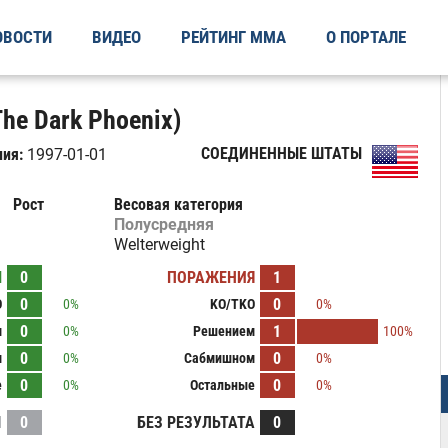
ОВОСТИ
ВИДЕО
РЕЙТИНГ ММА
О ПОРТАЛЕ
The Dark Phoenix)
СОЕДИНЕННЫЕ ШТАТЫ
ия:
1997-01-01
Рост
Весовая категория
Полусредняя
Welterweight
Ы
0
ПОРАЖЕНИЯ
1
0
0
O
0%
KO/TKO
0%
0
1
м
0%
Решением
100%
0
0
м
0%
Сабмишном
0%
0
0
е
0%
Остальные
0%
И
0
БЕЗ РЕЗУЛЬТАТА
0