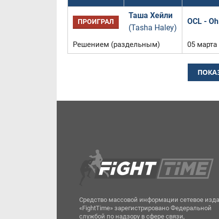
Таша Хейли
OCL - Oh
ПРОИГРАЛ
(Tasha Haley)
Решением (раздельным)
05 марта
ПОКА
Средство массовой информации сетевое изд
«FightTime» зарегистрировано Федеральной
службой по надзору в сфере связи,