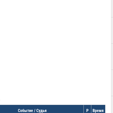
в
Событие / Судья
Р
Время