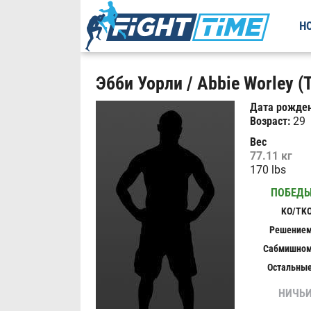
Н
Эбби Уорли / Abbie Worley (
Дата рожден
Возраст:
29
Вес
77.11 кг
170 lbs
ПОБЕД
KO/TK
Решение
Сабмишно
Остальны
НИЧЬ