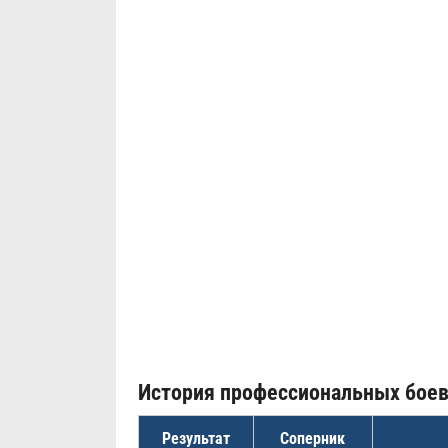
История профессиональных бое
Результат
Соперник