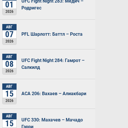
UFC Fight Night 283: Медич –
01
Родригес
2026
АВГ
07
PFL Шарлотт: Баттл – Роста
2026
АВГ
UFC Fight Night 284: Гамрот –
08
Салкилд
2026
АВГ
15
ACA 206: Вахаев – Алиакбари
2026
АВГ
UFC 330: Махачев – Мачадо
15
Гэрри