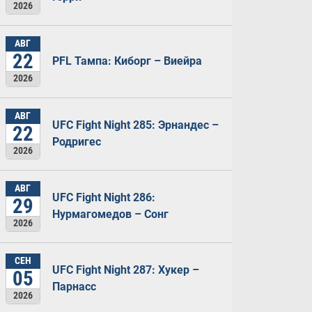
2026
АВГ
22
PFL Тампа: Киборг – Виейра
2026
АВГ
UFC Fight Night 285: Эрнандес –
22
Родригес
2026
АВГ
UFC Fight Night 286:
29
Нурмагомедов – Сонг
2026
СЕН
UFC Fight Night 287: Хукер –
05
Парнасс
2026