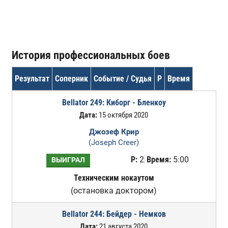
История профессиональных боев
Результат
Соперник
Событие / Судья
Р
Время
Bellator 249: Киборг - Бленкоу
Дата:
15 октября 2020
Джозеф Крир
(Joseph Creer)
Р:
2
Время:
5:00
ВЫИГРАЛ
Техническим нокаутом
(остановка доктором)
Bellator 244: Бейдер - Немков
Дата:
21 августа 2020