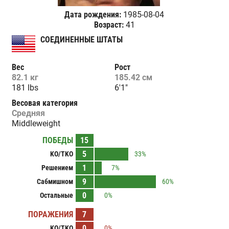
Дата рождения:
1985-08-04
Возраст:
41
СОЕДИНЕННЫЕ ШТАТЫ
Вес
Рост
82.1 кг
185.42 см
181 lbs
6'1"
Весовая категория
Средняя
Middleweight
ПОБЕДЫ
15
5
KO/TKO
33%
1
Решением
7%
9
Сабмишном
60%
0
Остальные
0%
ПОРАЖЕНИЯ
7
0
KO/TKO
0%