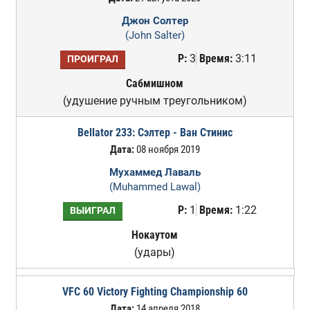
Джон Солтер
(John Salter)
Р:
3
Время:
3:11
ПРОИГРАЛ
Сабмишном
(удушение ручным треугольником)
Bellator 233: Сэлтер - Ван Стинис
Дата:
08 ноября 2019
Мухаммед Лаваль
(Muhammed Lawal)
Р:
1
Время:
1:22
ВЫИГРАЛ
Нокаутом
(удары)
VFC 60 Victory Fighting Championship 60
Дата:
14 апреля 2018