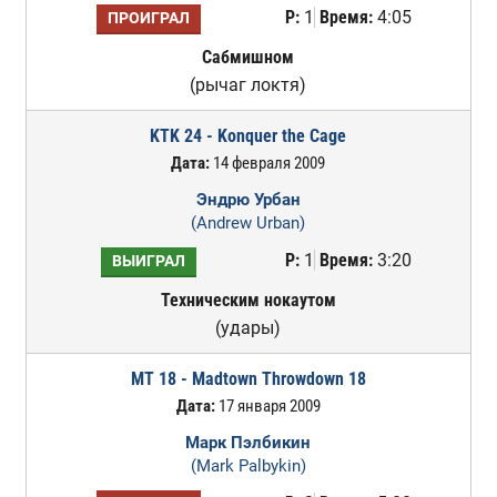
Р:
1
Время:
4:05
ПРОИГРАЛ
Сабмишном
(рычаг локтя)
KTK 24 - Konquer the Cage
Дата:
14 февраля 2009
Эндрю Урбан
(Andrew Urban)
Р:
1
Время:
3:20
ВЫИГРАЛ
Техническим нокаутом
(удары)
MT 18 - Madtown Throwdown 18
Дата:
17 января 2009
Марк Пэлбикин
(Mark Palbykin)