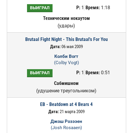
Р:
1
Время:
1:18
ВЫИГРАЛ
Техническим нокаутом
(удары)
Brutaal Fight Night - This Brutaal's For You
Дата:
06 мая 2009
Колби Вогт
(Colby Vogt)
Р:
1
Время:
0:51
ВЫИГРАЛ
Сабмишном
(удушение треугольником)
EB - Beatdown at 4 Bears 4
Дата:
21 марта 2009
Джош Розээен
(Josh Rosaaen)