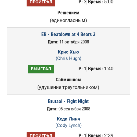
Р:
3
Время:
5:00
ПРОИГРАЛ
Решением
(единогласным)
EB - Beatdown at 4 Bears 3
Дата:
11 октября 2008
Крис Хью
(Chris Hugh)
Р:
1
Время:
1:40
ВЫИГРАЛ
Сабмишном
(удушение треугольником)
Brutaal - Fight Night
Дата:
05 сентября 2008
Коди Линч
(Cody Lynch)
Р:
1
Время:
2:39
ПРОИГРАЛ