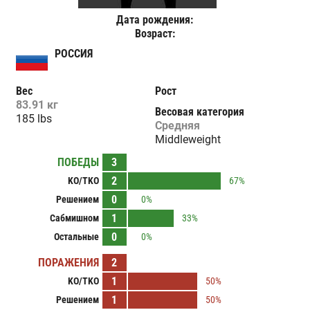
Дата рождения:
Возраст:
РОССИЯ
Вес
Рост
83.91 кг
Весовая категория
185 lbs
Средняя
Middleweight
ПОБЕДЫ
3
2
KO/TKO
67%
0
Решением
0%
1
Сабмишном
33%
0
Остальные
0%
ПОРАЖЕНИЯ
2
1
KO/TKO
50%
1
Решением
50%