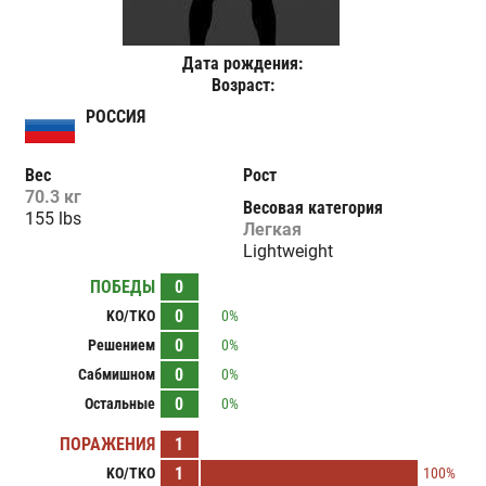
Дата рождения:
Возраст:
РОССИЯ
Вес
Рост
70.3 кг
Весовая категория
155 lbs
Легкая
Lightweight
ПОБЕДЫ
0
0
KO/TKO
0%
0
Решением
0%
0
Сабмишном
0%
0
Остальные
0%
ПОРАЖЕНИЯ
1
1
KO/TKO
100%