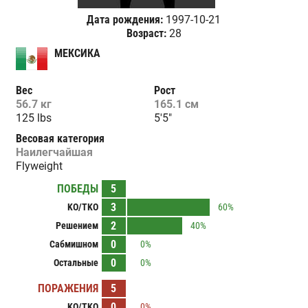
Дата рождения:
1997-10-21
Возраст:
28
МЕКСИКА
Вес
Рост
56.7 кг
165.1 см
125 lbs
5'5"
Весовая категория
Наилегчайшая
Flyweight
ПОБЕДЫ
5
3
KO/TKO
60%
2
Решением
40%
0
Сабмишном
0%
0
Остальные
0%
ПОРАЖЕНИЯ
5
0
KO/TKO
0%