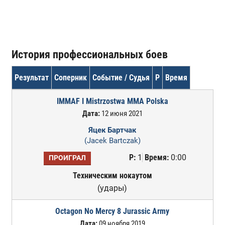
История профессиональных боев
Результат
Соперник
Событие / Судья
Р
Время
IMMAF I Mistrzostwa MMA Polska
Дата:
12 июня 2021
Яцек Бартчак
(Jacek Bartczak)
Р:
1
Время:
0:00
ПРОИГРАЛ
Техническим нокаутом
(удары)
Octagon No Mercy 8 Jurassic Army
Дата:
09 ноября 2019