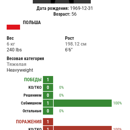
Дата рождения:
1969-12-31
Возраст:
56
ПОЛЬША
Вес
Рост
6 кг
198.12 см
240 lbs
6'6"
Весовая категория
Тяжелая
Heavyweight
ПОБЕДЫ
1
0
KO/TKO
0%
0
Решением
0%
1
Сабмишном
100%
0
Остальные
0%
ПОРАЖЕНИЯ
1
1
KO/TKO
100%