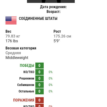
Дата рождения:
Возраст:
СОЕДИНЕННЫЕ ШТАТЫ
Вес
Рост
79.83 кг
175.26 см
176 lbs
5'9"
Весовая категория
Средняя
Middleweight
ПОБЕДЫ
0
0
KO/TKO
0%
0
Решением
0%
0
Сабмишном
0%
0
Остальные
0%
ПОРАЖЕНИЯ
0
0
KO/TKO
0%