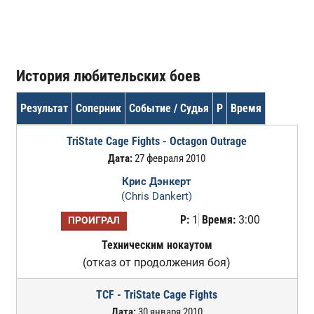
История любительских боев
Результат
Соперник
Событие / Судья
Р
Время
TriState Cage Fights - Octagon Outrage
Дата:
27 февраля 2010
Крис Дэнкерт
(Chris Dankert)
Р:
1
Время:
3:00
ПРОИГРАЛ
Техническим нокаутом
(отказ от продолжения боя)
TCF - TriState Cage Fights
Дата:
30 января 2010