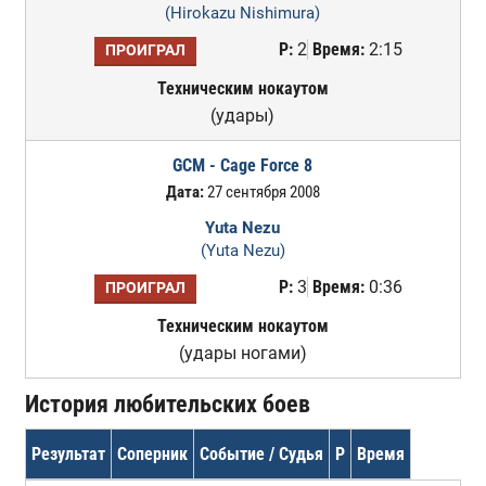
(Hirokazu Nishimura)
Р:
2
Время:
2:15
ПРОИГРАЛ
Техническим нокаутом
(удары)
GCM - Cage Force 8
Дата:
27 сентября 2008
Yuta Nezu
(Yuta Nezu)
Р:
3
Время:
0:36
ПРОИГРАЛ
Техническим нокаутом
(удары ногами)
История любительских боев
Результат
Соперник
Событие / Судья
Р
Время