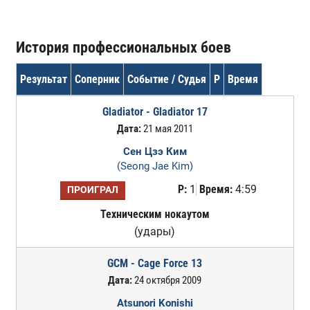
История профессиональных боев
Результат
Соперник
Событие / Судья
Р
Время
Gladiator - Gladiator 17
Дата:
21 мая 2011
Сен Цзэ Ким
(Seong Jae Kim)
Р:
1
Время:
4:59
ПРОИГРАЛ
Техническим нокаутом
(удары)
GCM - Cage Force 13
Дата:
24 октября 2009
Atsunori Konishi