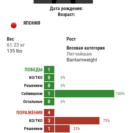
Дата рождения:
Возраст:
ЯПОНИЯ
Вес
Рост
61.23 кг
Весовая категория
135 lbs
Легчайшая
Bantamweight
ПОБЕДЫ
1
0
KO/TKO
0%
0
Решением
0%
1
Сабмишном
100%
0
Остальные
0%
ПОРАЖЕНИЯ
4
3
KO/TKO
75%
1
Решением
25%