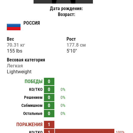
Дата рождения:
Возраст:
РОССИЯ
Вес
Рост
70.31 кг
177.8 см
155 lbs
5'10"
Весовая категория
Легкая
Lightweight
ПОБЕДЫ
0
0
KO/TKO
0%
0
Решением
0%
0
Сабмишном
0%
0
Остальные
0%
ПОРАЖЕНИЯ
1
1
KO/TKO
100%