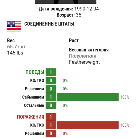
Дата рождения:
1990-12-04
Возраст:
35
СОЕДИНЕННЫЕ ШТАТЫ
Вес
Рост
65.77 кг
Весовая категория
145 lbs
Полулегкая
Featherweight
ПОБЕДЫ
1
0
KO/TKO
0%
0
Решением
0%
1
Сабмишном
100%
0
Остальные
0%
ПОРАЖЕНИЯ
1
1
KO/TKO
100%
0
Решением
0%