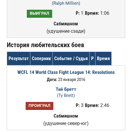
(Ralph Millien)
Р:
1
Время:
1:06
ВЫИГРАЛ
Сабмишном
(удушение сзади)
История любительских боев
Результат
Соперник
Событие / Судья
Р
Время
WCFL 14 World Class Fight League 14: Resolutions
Дата:
23 января 2016
Тай Бретт
(Ty Brett)
Р:
3
Время:
2:46
ПРОИГРАЛ
Сабмишном
(удушение север-юг)