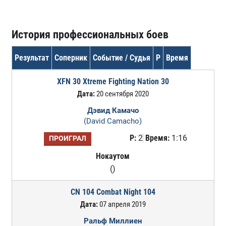
История профессиональных боев
Результат
Соперник
Событие / Судья
Р
Время
XFN 30 Xtreme Fighting Nation 30
Дата:
20 сентября 2020
Дэвид Камачо
(David Camacho)
Р:
2
Время:
1:16
ПРОИГРАЛ
Нокаутом
()
CN 104 Combat Night 104
Дата:
07 апреля 2019
Ральф Миллиен