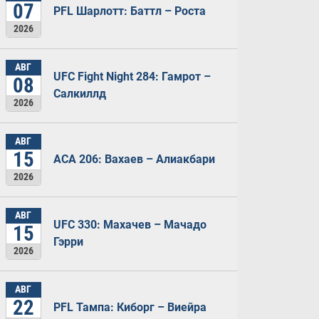
07
PFL Шарлотт: Баттл – Роста
2026
АВГ
UFC Fight Night 284: Гамрот –
08
Салкиллд
2026
АВГ
15
ACA 206: Вахаев – Алиакбари
2026
АВГ
UFC 330: Махачев – Мачадо
15
Гэрри
2026
АВГ
22
PFL Тампа: Киборг – Виейра