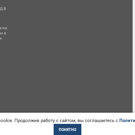
Д.В.
а на
ы в
м
okie. Продолжив работу с сайтом, вы соглашаетесь с
Полити
ПОНЯТНО