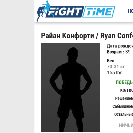
Н
Райан Конфорти / Ryan Confo
Дата рожден
Возраст:
39
Вес
70.31 кг
155 lbs
ПОБЕД
KO/TK
Решение
Сабмишно
Остальны
НИЧЬ