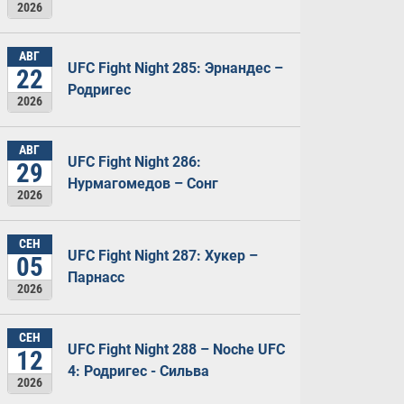
2026
АВГ
UFC Fight Night 285: Эрнандес –
22
Родригес
2026
АВГ
UFC Fight Night 286:
29
Нурмагомедов – Сонг
2026
СЕН
UFC Fight Night 287: Хукер –
05
Парнасс
2026
СЕН
UFC Fight Night 288 – Noche UFC
12
4: Родригес - Сильва
2026