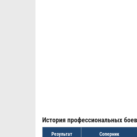
История профессиональных бое
Результат
Соперник