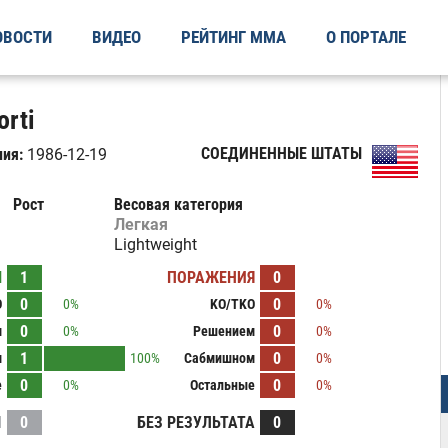
ОВОСТИ
ВИДЕО
РЕЙТИНГ ММА
О ПОРТАЛЕ
rti
СОЕДИНЕННЫЕ ШТАТЫ
ия:
1986-12-19
Рост
Весовая категория
Легкая
Lightweight
Ы
1
ПОРАЖЕНИЯ
0
0
0
O
0%
KO/TKO
0%
0
0
м
0%
Решением
0%
1
0
м
100%
Сабмишном
0%
0
0
е
0%
Остальные
0%
И
0
БЕЗ РЕЗУЛЬТАТА
0