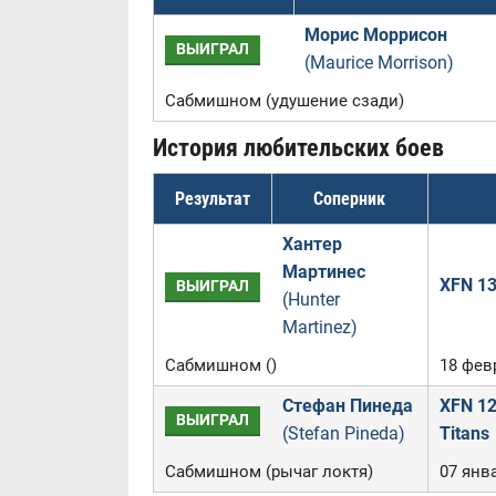
Морис Моррисон
ВЫИГРАЛ
(Maurice Morrison)
Сабмишном (удушение сзади)
История любительских боев
Результат
Соперник
Хантер
Мартинес
XFN 13
ВЫИГРАЛ
(Hunter
Martinez)
Сабмишном ()
18 фев
Стефан Пинеда
XFN 12
ВЫИГРАЛ
(Stefan Pineda)
Titans
Сабмишном (рычаг локтя)
07 янва