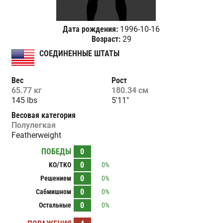
Дата рождения:
1996-10-16
Возраст:
29
СОЕДИНЕННЫЕ ШТАТЫ
Вес
Рост
65.77 кг
180.34 см
145 lbs
5'11"
Весовая категория
Полулегкая
Featherweight
ПОБЕДЫ
0
0
KO/TKO
0%
0
Решением
0%
0
Сабмишном
0%
0
Остальные
0%