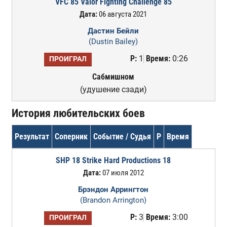
VFC 85 Valor Fighting Challenge 85
Дата:
06 августа 2021
Дастин Бейли
(Dustin Bailey)
Р:
1
Время:
0:26
ПРОИГРАЛ
Сабмишном
(удушение сзади)
История любительских боев
Результат
Соперник
Событие / Судья
Р
Время
SHP 18 Strike Hard Productions 18
Дата:
07 июля 2012
Брэндон Аррингтон
(Brandon Arrington)
Р:
3
Время:
3:00
ПРОИГРАЛ