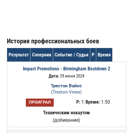
История профессиональных боев
Результат
Соперник
Событие / Судья
Р
Время
Impact Promotions - Birmingham Beatdown 2
Дата:
29 июня 2024
Трестон Вайнс
(Treston Vines)
Р:
1
Время:
1:50
ПРОИГРАЛ
Техническим нокаутом
(добивание)