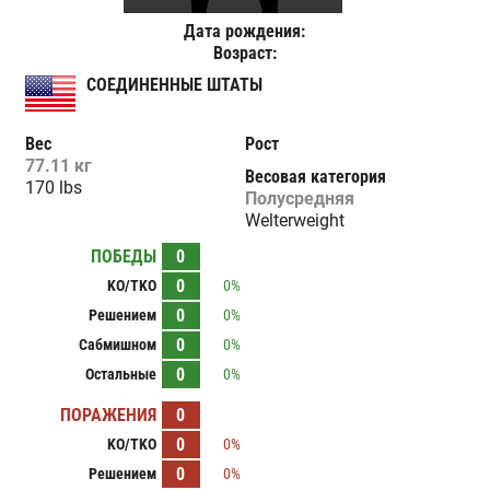
Дата рождения:
Возраст:
СОЕДИНЕННЫЕ ШТАТЫ
Вес
Рост
77.11 кг
Весовая категория
170 lbs
Полусредняя
Welterweight
ПОБЕДЫ
0
0
KO/TKO
0%
0
Решением
0%
0
Сабмишном
0%
0
Остальные
0%
ПОРАЖЕНИЯ
0
0
KO/TKO
0%
0
Решением
0%