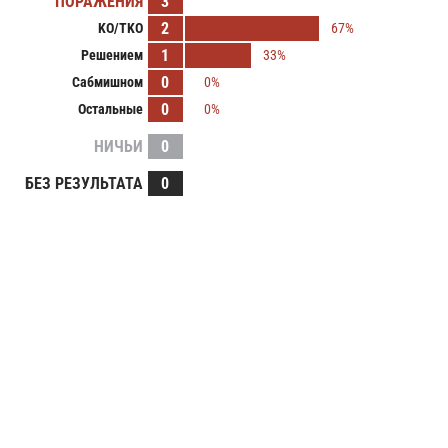
ПОРАЖЕНИЯ
3
2
KO/TKO
67%
1
Решением
33%
0
Сабмишном
0%
0
Остальные
0%
НИЧЬИ
0
БЕЗ РЕЗУЛЬТАТА
0