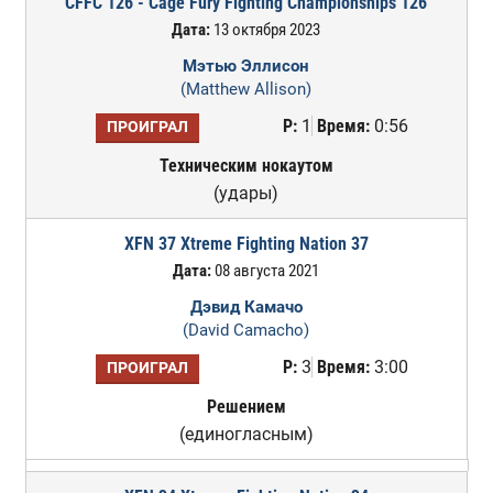
CFFC 126 - Cage Fury Fighting Championships 126
Дата:
13 октября 2023
Мэтью Эллисон
(Matthew Allison)
Р:
1
Время:
0:56
ПРОИГРАЛ
Техническим нокаутом
(удары)
XFN 37 Xtreme Fighting Nation 37
Дата:
08 августа 2021
Дэвид Камачо
(David Camacho)
Р:
3
Время:
3:00
ПРОИГРАЛ
Решением
(единогласным)