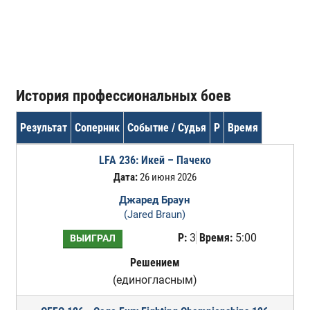
История профессиональных боев
Результат
Соперник
Событие / Судья
Р
Время
LFA 236: Икей – Пачеко
Дата:
26 июня 2026
Джаред Браун
(Jared Braun)
Р:
3
Время:
5:00
ВЫИГРАЛ
Решением
(единогласным)