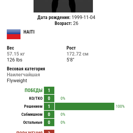
Дата рождения:
1999-11-04
Возраст:
26
HAITI
Вес
Рост
57.15 кг
172.72 см
126 lbs
5'8"
Весовая категория
Наилегчайшая
Flyweight
ПОБЕДЫ
1
0
KO/TKO
0%
1
Решением
100%
0
Сабмишном
0%
0
Остальные
0%