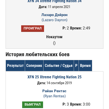
XFN 34 Xtreme Fighting Nation 34
Дата:
11 апреля 2021
Лазаро Дэйрон
(Lazaro Dayron)
Р:
2
Время:
2:49
ПРОИГРАЛ
Нокаутом
()
История любительских боев
Результат
Соперник
Событие / Судья
Р
Время
XFN 25 Xtreme Fighting Nation 25
Дата:
14 сентября 2019
Райан Рентас
(Ryan Rentas)
Р:
3
Время:
3:00
ВЫИГРАЛ