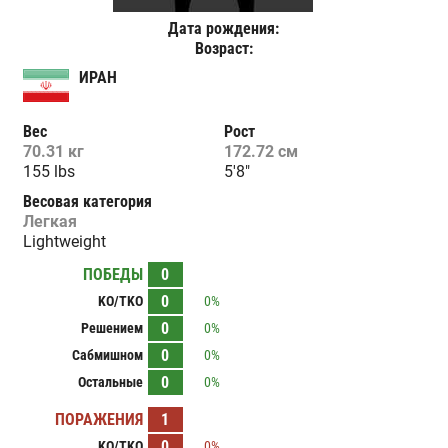
Дата рождения:
Возраст:
ИРАН
Вес
Рост
70.31 кг
172.72 см
155 lbs
5'8"
Весовая категория
Легкая
Lightweight
ПОБЕДЫ
0
0
KO/TKO
0%
0
Решением
0%
0
Сабмишном
0%
0
Остальные
0%
ПОРАЖЕНИЯ
1
0
KO/TKO
0%