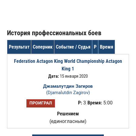
История профессиональных боев
Результат
Соперник
Событие / Судья
Р
Время
Federation Actagon King World Championship Actagon
King 1
Дата:
15 января 2020
Джамалутдин Загиров
(Djamalutdin Zagirov)
Р:
3
Время:
5:00
ПРОИГРАЛ
Решением
(единогласным)