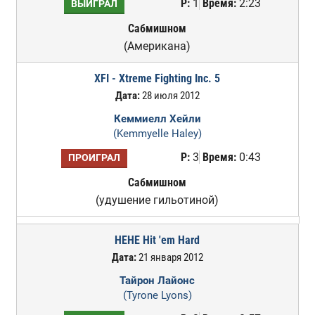
Р:
1
Время:
2:23
ВЫИГРАЛ
Сабмишном
(Американа)
XFI - Xtreme Fighting Inc. 5
Дата:
28 июля 2012
Кеммиелл Хейли
(Kemmyelle Haley)
Р:
3
Время:
0:43
ПРОИГРАЛ
Сабмишном
(удушение гильотиной)
HEHE Hit 'em Hard
Дата:
21 января 2012
Тайрон Лайонс
(Tyrone Lyons)