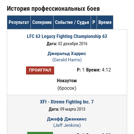
История профессиональных боев
Результат
Соперник
Событие / Судья
Р
Время
LFC 63 Legacy Fighting Championship 63
Дата:
02 декабря 2016
Джеральд Харрис
(Gerald Harris)
Р:
1
Время:
4:12
ПРОИГРАЛ
Нокаутом
(бросок)
XFI - Xtreme Fighting Inc. 7
Дата:
09 марта 2013
Джефф Дженкинс
(Jeff Jenkins)