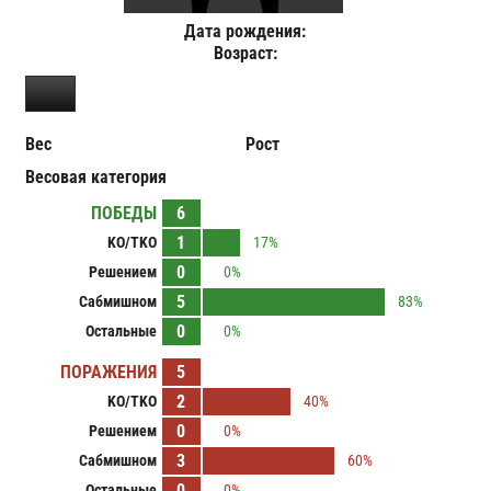
Дата рождения:
Возраст:
Вес
Рост
Весовая категория
ПОБЕДЫ
6
1
KO/TKO
17%
0
Решением
0%
5
Сабмишном
83%
0
Остальные
0%
ПОРАЖЕНИЯ
5
2
KO/TKO
40%
0
Решением
0%
3
Сабмишном
60%
0
Остальные
0%