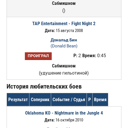
Сабмишном
()
TAP Entertainment - Fight Night 2
Дата:
15 августа 2008
Дональд Бин
(Donald Bean)
Р:
2
Время:
0:45
ПРОИГРАЛ
Сабмишном
(удушение гильотиной)
История любительских боев
Результат
Соперник
Событие / Судья
Р
Время
Oklahoma KO - Nightmare in the Jungle 4
Дата:
16 октября 2010