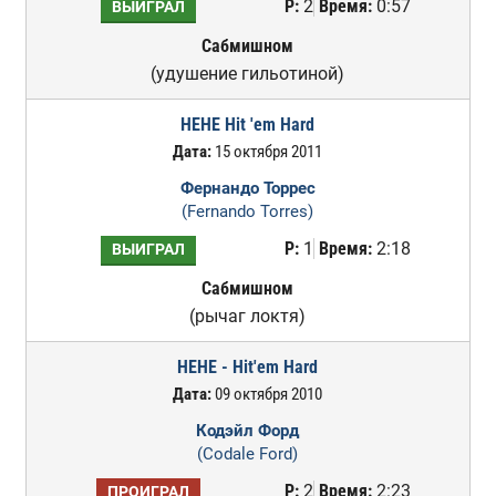
Р:
2
Время:
0:57
ВЫИГРАЛ
Сабмишном
(удушение гильотиной)
HEHE Hit 'em Hard
Дата:
15 октября 2011
Фернандо Торрес
(Fernando Torres)
Р:
1
Время:
2:18
ВЫИГРАЛ
Сабмишном
(рычаг локтя)
HEHE - Hit'em Hard
Дата:
09 октября 2010
Кодэйл Форд
(Codale Ford)
Р:
2
Время:
2:23
ПРОИГРАЛ