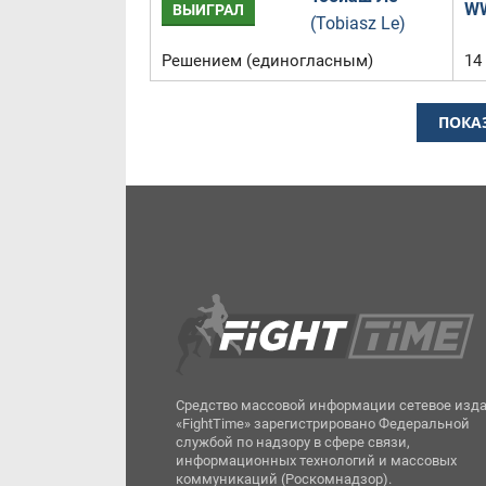
WW
ВЫИГРАЛ
(Tobiasz Le)
Решением (единогласным)
14
ПОКА
Средство массовой информации сетевое изд
«FightTime» зарегистрировано Федеральной
службой по надзору в сфере связи,
информационных технологий и массовых
коммуникаций (Роскомнадзор).