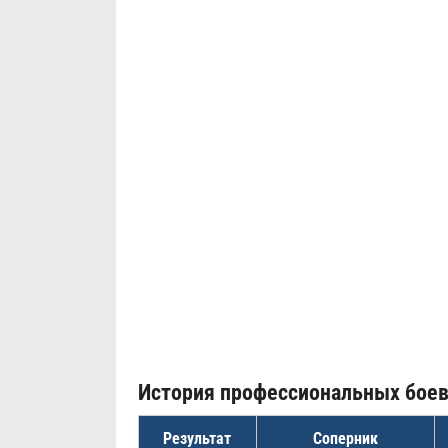
История профессиональных бое
Результат
Соперник