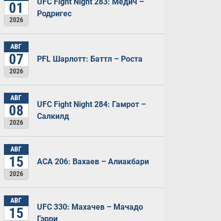
UFC Fight Night 283: Медич –
01
Родригес
2026
АВГ
07
PFL Шарлотт: Баттл – Роста
2026
АВГ
UFC Fight Night 284: Гамрот –
08
Салкилд
2026
АВГ
15
ACA 206: Вахаев – Алиакбари
2026
АВГ
UFC 330: Махачев – Мачадо
15
Гэрри