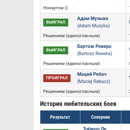
Нокаутом ()
Адам Музыка
ВЫИГРАЛ
(Adam Muzyka)
Решением (единогласным)
Бартож Ревера
ВЫИГРАЛ
(Bartosz Rewera)
Решением (единогласным)
Мацей Ребач
ПРОИГРАЛ
(Maciej Rebacz)
Решением (единогласным)
История любительских боев
Результат
Соперник
Тобиаш Ле