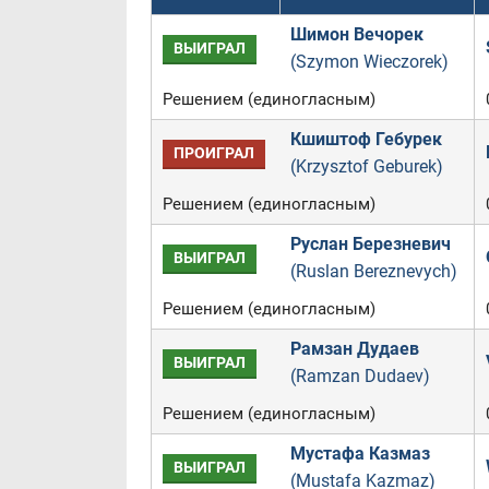
Шимон Вечорек
ВЫИГРАЛ
(Szymon Wieczorek)
Решением (единогласным)
Кшиштоф Гебурек
ПРОИГРАЛ
(Krzysztof Geburek)
Решением (единогласным)
Руслан Березневич
ВЫИГРАЛ
(Ruslan Bereznevych)
Решением (единогласным)
Рамзан Дудаев
ВЫИГРАЛ
(Ramzan Dudaev)
Решением (единогласным)
Мустафа Казмаз
ВЫИГРАЛ
(Mustafa Kazmaz)