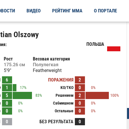
ОВОСТИ
ВИДЕО
РЕЙТИНГ ММА
О ПОРТАЛЕ
tian Olszowy
ПОЛЬША
ия:
Рост
Весовая категория
175.26 см
Полулегкая
5'9"
Featherweight
Ы
6
ПОРАЖЕНИЯ
2
1
0
O
17%
KO/TKO
0%
5
2
м
83%
Решением
100%
0
0
м
0%
Сабмишном
0%
0
0
е
0%
Остальные
0%
И
0
БЕЗ РЕЗУЛЬТАТА
0