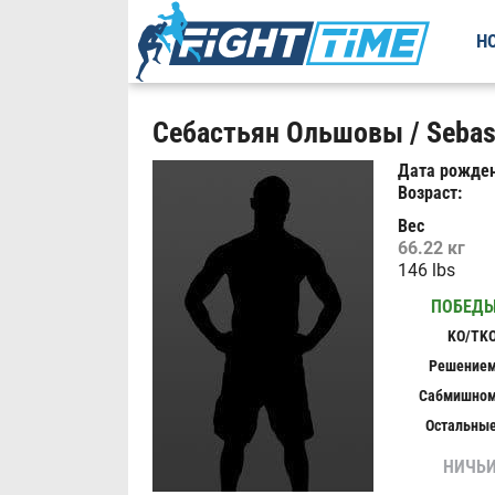
Н
Себастьян Ольшовы / Sebas
Дата рожден
Возраст:
Вес
66.22 кг
146 lbs
ПОБЕД
KO/TK
Решение
Сабмишно
Остальны
НИЧЬ