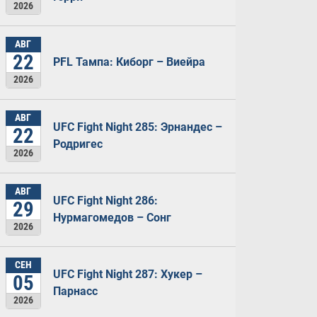
2026
АВГ
22
PFL Тампа: Киборг – Виейра
2026
АВГ
UFC Fight Night 285: Эрнандес –
22
Родригес
2026
АВГ
UFC Fight Night 286:
29
Нурмагомедов – Сонг
2026
СЕН
UFC Fight Night 287: Хукер –
05
Парнасс
2026