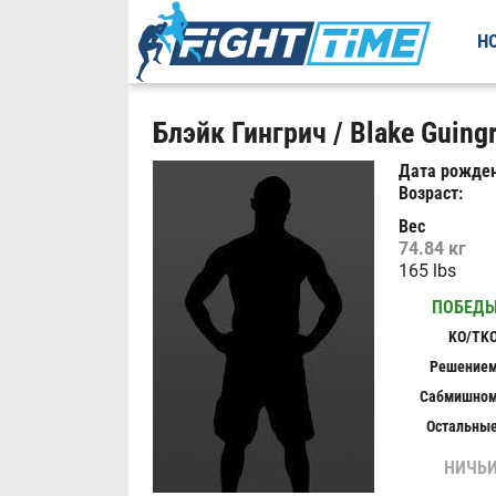
Н
Блэйк Гингрич / Blake Guing
Дата рожден
Возраст:
Вес
74.84 кг
165 lbs
ПОБЕД
KO/TK
Решение
Сабмишно
Остальны
НИЧЬ