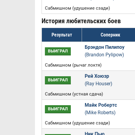
Сабмишном (удушение сзади)
История любительских боев
Результат
Соперник
Брэндон Пилипоу
ВЫИГРАЛ
(Brandon Pylipow)
Сабмишном (рычаг локтя)
Рей Хоюзр
ВЫИГРАЛ
(Ray Houser)
Сабмишном (устная сдача)
Майк Робертс
ВЫИГРАЛ
(Mike Roberts)
Сабмишном (удушение сзади)
Ник Пью