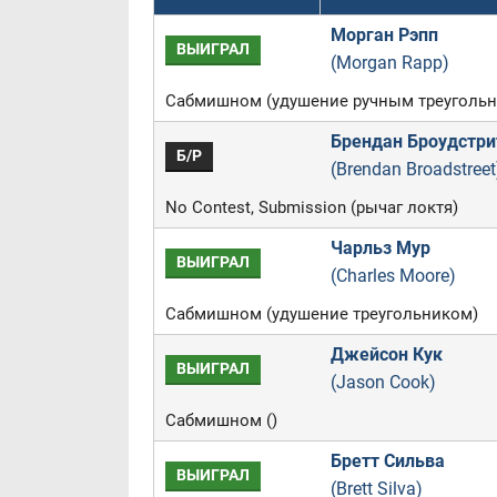
Морган Рэпп
ВЫИГРАЛ
(Morgan Rapp)
Сабмишном (удушение ручным треугольн
Брендан Броудстри
Б/Р
(Brendan Broadstreet
No Contest, Submission (рычаг локтя)
Чарльз Мур
ВЫИГРАЛ
(Charles Moore)
Сабмишном (удушение треугольником)
Джейсон Кук
ВЫИГРАЛ
(Jason Cook)
Сабмишном ()
Бретт Сильва
ВЫИГРАЛ
(Brett Silva)