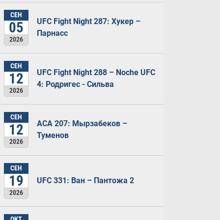
СЕН
UFC Fight Night 287: Хукер –
05
Парнасс
2026
СЕН
UFC Fight Night 288 – Noche UFC
12
4: Родригес - Сильва
2026
СЕН
ACA 207: Мырзабеков –
12
Туменов
2026
СЕН
19
UFC 331: Ван – Пантожа 2
2026
ОКТ