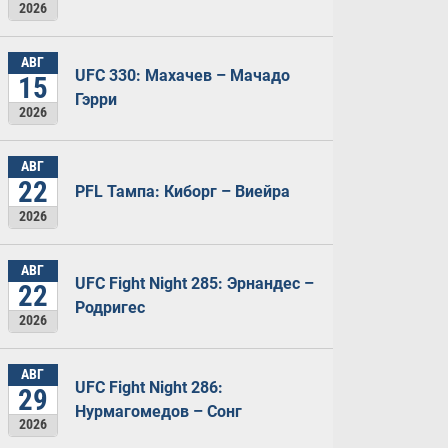
2026
АВГ
UFC 330: Махачев – Мачадо
15
Гэрри
2026
АВГ
22
PFL Тампа: Киборг – Виейра
2026
АВГ
UFC Fight Night 285: Эрнандес –
22
Родригес
2026
АВГ
UFC Fight Night 286:
29
Нурмагомедов – Сонг
2026