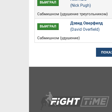
ВЫИГРАЛ
(Nick Pugh)
Сабмишном (удушение треугольником)
Дэвид Оверфилд
ВЫИГРАЛ
(David Overfield)
Сабмишном (удушение)
ПОКА