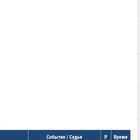
в
Событие / Судья
Р
Время