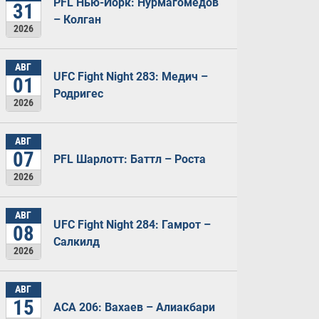
PFL Нью-Йорк: Нурмагомедов
31
– Колган
2026
АВГ
UFC Fight Night 283: Медич –
01
Родригес
2026
АВГ
07
PFL Шарлотт: Баттл – Роста
2026
АВГ
UFC Fight Night 284: Гамрот –
08
Салкилд
2026
АВГ
15
ACA 206: Вахаев – Алиакбари