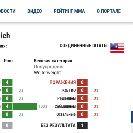
ОВОСТИ
ВИДЕО
РЕЙТИНГ ММА
О ПОРТАЛЕ
rich
СОЕДИНЕННЫЕ ШТАТЫ
ия:
Рост
Весовая категория
Полусредняя
Welterweight
Ы
4
ПОРАЖЕНИЯ
0
0
0
O
0%
KO/TKO
0%
0
0
м
0%
Решением
0%
4
0
м
100%
Сабмишном
0%
0
0
е
0%
Остальные
0%
И
0
БЕЗ РЕЗУЛЬТАТА
1