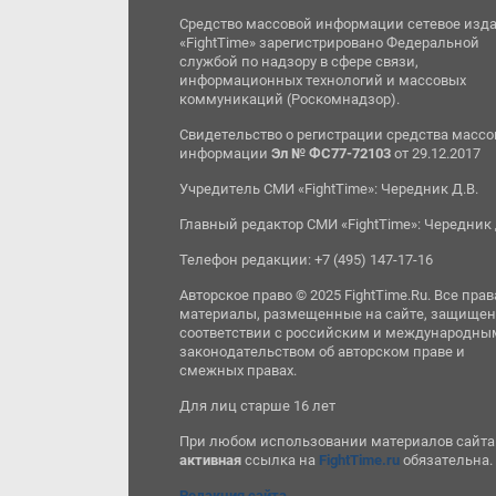
Средство массовой информации сетевое изд
«FightTime» зарегистрировано Федеральной
службой по надзору в сфере связи,
информационных технологий и массовых
коммуникаций (Роскомнадзор).
Свидетельство о регистрации средства масс
информации
Эл № ФС77-72103
от 29.12.2017
Учредитель СМИ «FightTime»: Чередник Д.В.
Главный редактор СМИ «FightTime»: Чередник 
Телефон редакции: +7 (495) 147-17-16
Авторское право © 2025 FightTime.Ru. Все прав
материалы, размещенные на сайте, защищен
соответствии с российским и международны
законодательством об авторском праве и
смежных правах.
Для лиц старше 16 лет
При любом использовании материалов сайта
активная
ссылка на
FightTime.ru
обязательна.
Редакция сайта