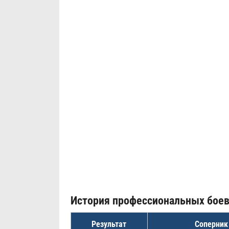
История профессиональных бое
Результат
Соперник