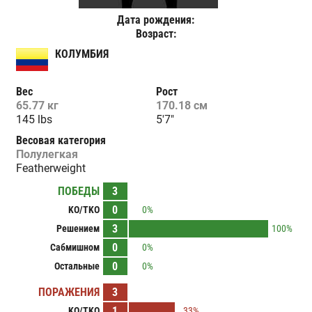
Дата рождения:
Возраст:
КОЛУМБИЯ
Вес
Рост
65.77 кг
170.18 см
145 lbs
5'7"
Весовая категория
Полулегкая
Featherweight
ПОБЕДЫ
3
0
KO/TKO
0%
3
Решением
100%
0
Сабмишном
0%
0
Остальные
0%
ПОРАЖЕНИЯ
3
1
KO/TKO
33%