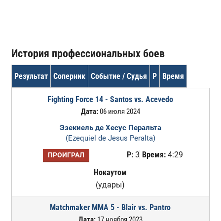
История профессиональных боев
Результат
Соперник
Событие / Судья
Р
Время
Fighting Force 14 - Santos vs. Acevedo
Дата:
06 июля 2024
Эзекиель де Хесус Перальта
(Ezequiel de Jesus Peralta)
Р:
3
Время:
4:29
ПРОИГРАЛ
Нокаутом
(удары)
Matchmaker MMA 5 - Blair vs. Pantro
Дата:
17 ноября 2023