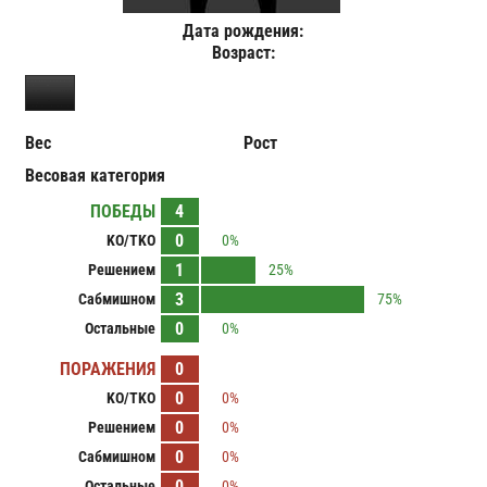
Дата рождения:
Возраст:
Вес
Рост
Весовая категория
ПОБЕДЫ
4
0
KO/TKO
0%
1
Решением
25%
3
Сабмишном
75%
0
Остальные
0%
ПОРАЖЕНИЯ
0
0
KO/TKO
0%
0
Решением
0%
0
Сабмишном
0%
0
Остальные
0%