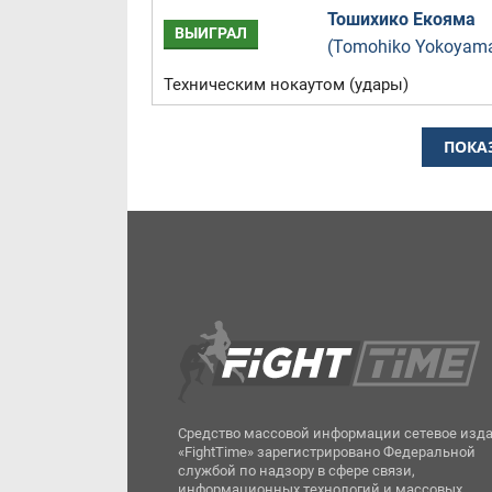
Тошихико Екояма
ВЫИГРАЛ
(Tomohiko Yokoyam
Техническим нокаутом (удары)
ПОКА
Средство массовой информации сетевое изд
«FightTime» зарегистрировано Федеральной
службой по надзору в сфере связи,
информационных технологий и массовых