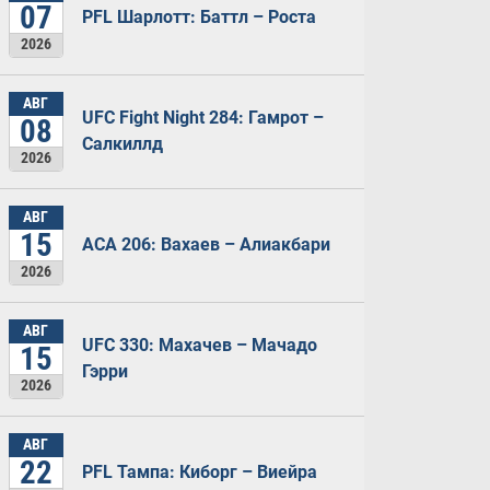
07
PFL Шарлотт: Баттл – Роста
2026
АВГ
UFC Fight Night 284: Гамрот –
08
Салкиллд
2026
АВГ
15
ACA 206: Вахаев – Алиакбари
2026
АВГ
UFC 330: Махачев – Мачадо
15
Гэрри
2026
АВГ
22
PFL Тампа: Киборг – Виейра