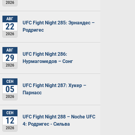
2026
АВГ
UFC Fight Night 285: Эрнандес –
22
Родригес
2026
АВГ
UFC Fight Night 286:
29
Нурмагомедов – Сонг
2026
СЕН
UFC Fight Night 287: Хукер –
05
Парнасс
2026
СЕН
UFC Fight Night 288 – Noche UFC
12
4: Родригес - Сильва
2026