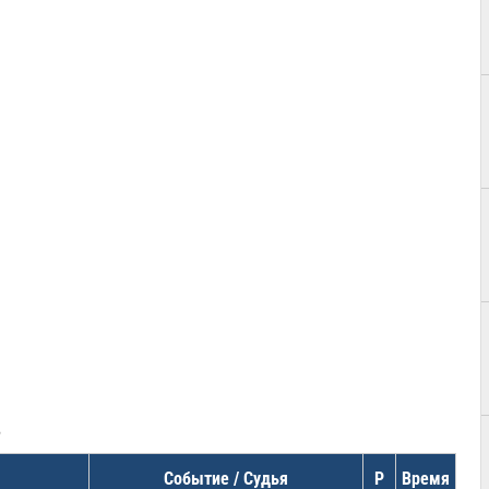
в
Событие / Судья
Р
Время