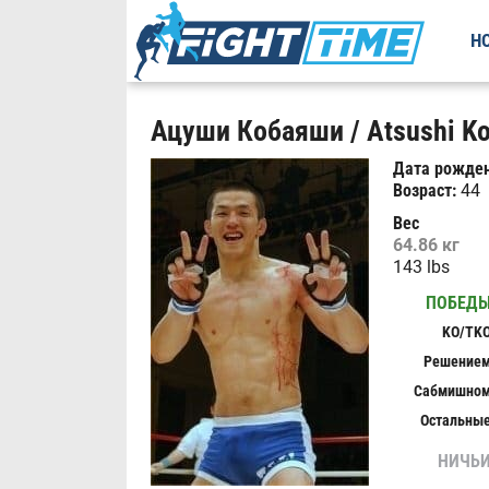
Н
Ацуши Кобаяши / Atsushi Ko
Дата рожден
Возраст:
44
Вес
64.86 кг
143 lbs
ПОБЕД
KO/TK
Решение
Сабмишно
Остальны
НИЧЬ