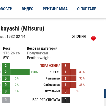
ОВОСТИ
ВИДЕО
РЕЙТИНГ ММА
О ПОРТАЛЕ
bayashi (Mitsuru)
ЯПОНИЯ
ия:
1982-02-14
Рост
Весовая категория
175.26 см
Полулегкая
5'9"
Featherweight
Ы
2
ПОРАЖЕНИЯ
3
2
1
O
100%
KO/TKO
33%
0
1
м
0%
Решением
33%
0
1
м
0%
Сабмишном
33%
0
0
е
0%
Остальные
0%
И
0
БЕЗ РЕЗУЛЬТАТА
0