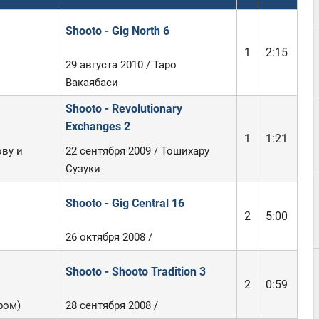
Shooto - Gig North 6
1
2:15
29 августа 2010 / Таро
Вакаябаси
Shooto - Revolutionary
Exchanges 2
1
1:21
ову и
22 сентября 2009 / Тошихару
Сузуки
Shooto - Gig Central 16
2
5:00
26 октября 2008 /
Shooto - Shooto Tradition 3
2
0:59
ром)
28 сентября 2008 /