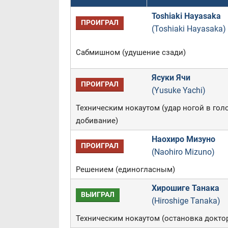
Toshiaki Hayasaka
ПРОИГРАЛ
(Toshiaki Hayasaka)
Сабмишном (удушение сзади)
Ясуки Ячи
ПРОИГРАЛ
(Yusuke Yachi)
Техническим нокаутом (удар ногой в гол
добивание)
Наохиро Мизуно
ПРОИГРАЛ
(Naohiro Mizuno)
Решением (единогласным)
Хирошиге Танака
ВЫИГРАЛ
(Hiroshige Tanaka)
Техническим нокаутом (остановка докто