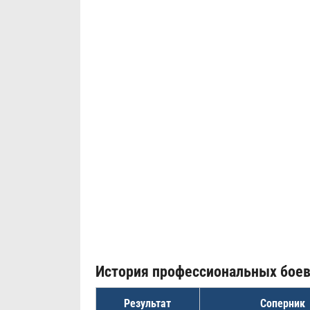
История профессиональных бое
Результат
Соперник