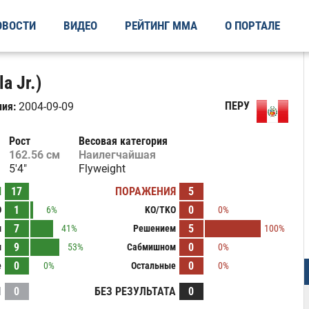
ОВОСТИ
ВИДЕО
РЕЙТИНГ ММА
О ПОРТАЛЕ
a Jr.)
ПЕРУ
ия:
2004-09-09
Рост
Весовая категория
162.56 см
Наилегчайшая
5'4"
Flyweight
Ы
17
ПОРАЖЕНИЯ
5
1
0
O
6%
KO/TKO
0%
7
5
м
41%
Решением
100%
9
0
м
53%
Сабмишном
0%
0
0
е
0%
Остальные
0%
И
0
БЕЗ РЕЗУЛЬТАТА
0