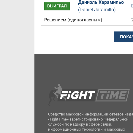
Даниэль Харамильо
ВЫИГРАЛ
(Daniel Jaramillo)
Решением (единогласным)
ПОКА
Средство массовой информации сетевое изд
«FightTime» зарегистрировано Федеральной
службой по надзору в сфере связи,
информационных технологий и массовых