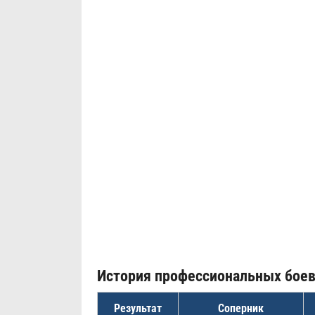
История профессиональных бое
Результат
Соперник