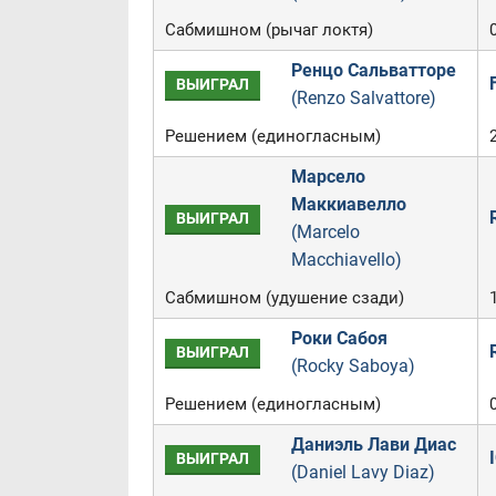
Сабмишном (рычаг локтя)
Ренцо Сальватторе
ВЫИГРАЛ
(Renzo Salvattore)
Решением (единогласным)
Марсело
Маккиавелло
ВЫИГРАЛ
(Marcelo
Macchiavello)
Сабмишном (удушение сзади)
Роки Сабоя
ВЫИГРАЛ
(Rocky Saboya)
Решением (единогласным)
Даниэль Лави Диас
ВЫИГРАЛ
(Daniel Lavy Diaz)