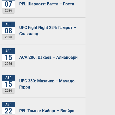
07
PFL Шарлотт: Баттл – Роста
2026
АВГ
UFC Fight Night 284: Гамрот –
08
Салкиллд
2026
АВГ
15
ACA 206: Вахаев – Алиакбари
2026
АВГ
UFC 330: Махачев – Мачадо
15
Гэрри
2026
АВГ
22
PFL Тампа: Киборг – Виейра