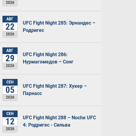
2026
АВГ
UFC Fight Night 285: Эрнандес –
22
Родригес
2026
АВГ
UFC Fight Night 286:
29
Нурмагомедов – Сонг
2026
СЕН
UFC Fight Night 287: Хукер –
05
Парнасс
2026
СЕН
UFC Fight Night 288 – Noche UFC
12
4: Родригес - Сильва
2026