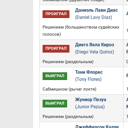
Даниэль Лави Диас
ПРОИГРАЛ
(Daniel Lavy Diaz)
Решением (большинством судейских
голосов)
Диего Вела Кироз
ПРОИГРАЛ
(Diego Vela Quiroz)
Решением (раздельным)
Тони Флорес
ВЫИГРАЛ
(Tony Flores)
Сабмишном (рычаг локтя)
Жуниор Пезуа
ВЫИГРАЛ
(Junior Pezua)
Решением (раздельным)
Джефферсон Калле