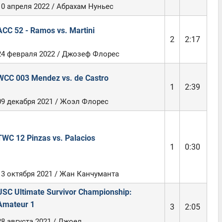
10 апреля 2022 / Абрахам Нуньес
ACC 52 - Ramos vs. Martini
2
2:17
24 февраля 2022 / Джозеф Флорес
WCC 003 Mendez vs. de Castro
1
2:39
09 декабря 2021 / Жоэл Флорес
TWC 12 Pinzas vs. Palacios
1
0:30
13 октября 2021 / Жан Канчуманта
USC Ultimate Survivor Championship:
Amateur 1
3
2:05
28 августа 2021 / Джоел