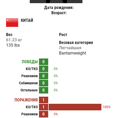
Дата рождения:
Возраст:
КИТАЙ
Вес
Рост
61.23 кг
Весовая категория
135 lbs
Легчайшая
Bantamweight
ПОБЕДЫ
0
0
KO/TKO
0%
0
Решением
0%
0
Сабмишном
0%
0
Остальные
0%
ПОРАЖЕНИЯ
1
1
KO/TKO
100%
0
Решением
0%