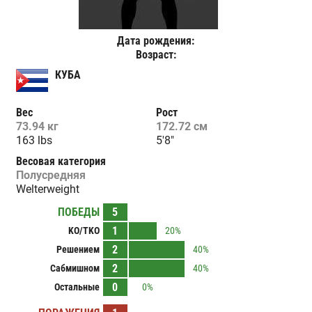
Дата рождения:
Возраст:
КУБА
Вес
Рост
73.94 кг
172.72 см
163 lbs
5'8"
Весовая категория
Полусредняя
Welterweight
ПОБЕДЫ
5
1
KO/TKO
20%
2
Решением
40%
2
Сабмишном
40%
0
Остальные
0%