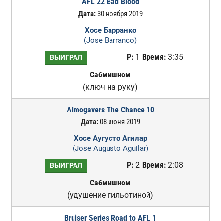
AFL 22 Bad Blood
Дата:
30 ноября 2019
Хосе Барранко
(Jose Barranco)
Р:
1
Время:
3:35
ВЫИГРАЛ
Сабмишном
(ключ на руку)
Almogavers The Chance 10
Дата:
08 июня 2019
Хосе Аугусто Агилар
(Jose Augusto Aguilar)
Р:
2
Время:
2:08
ВЫИГРАЛ
Сабмишном
(удушение гильотиной)
Bruiser Series Road to AFL 1