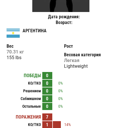
Дата рождения:
Возраст:
АРГЕНТИНА
Вес
Рост
70.31 кг
Весовая категория
155 lbs
Легкая
Lightweight
ПОБЕДЫ
0
0
KO/TKO
0%
0
Решением
0%
0
Сабмишном
0%
0
Остальные
0%
ПОРАЖЕНИЯ
7
1
KO/TKO
14%